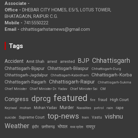
Associate -
Office -
DHEBAR CITY HOMES, E5/5, LOTUS TOWER,
BHATAGAON, RAIPUR C.G.
Mobile -
7415550222
Email -
chhattisgarhstarnews@gmail.com
Tags
Chhattisgarh
BJP
Accident
Amit Shah
arrested
arrest
Chhattisgarh-Bijapur
Chhattisgarh-Bilaspur
Chhattisgarh-Durg
Chhattisgarh-Korba
Chhattisgarh-Jagdalpur
Chhattisgarh-Kabirdham
Chhattisgarh-Raipur
Chhattisgarh-Raigarh
Chhattisgarh-Sukma
CM
Chief Minister
Chief Minister Dr. Yadav
Chief Minister Sai
featured
dprcg
Congress
High Court
fire
fraud
Murder
rape
Mohan Yadav
Naxalites
rain
Kejriwal
mohan
petrol
top-news
vishnu
Supreme Court
Vastu
suicide
train
Weather
भोपाल
रायपुर
इंदौर
छत्तीसगढ़
मध्य प्रदेश