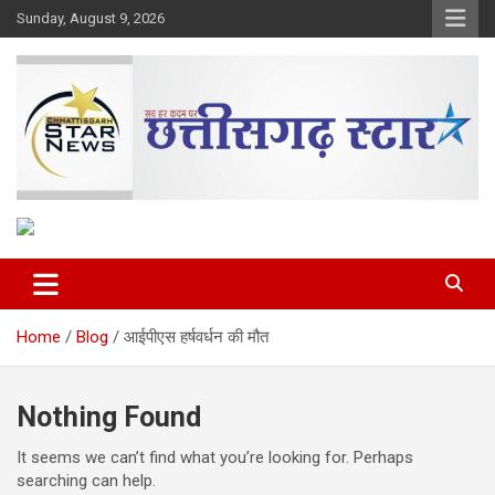
Skip
Sunday, August 9, 2026
to
content
The Rising Voice of CG
Chhattisgarh Star
Home
Blog
आईपीएस हर्षवर्धन की मौत
Nothing Found
It seems we can’t find what you’re looking for. Perhaps
searching can help.