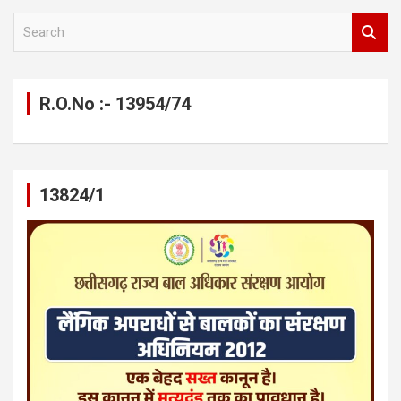
S
e
a
r
c
R.O.No :- 13954/74
h
13824/1