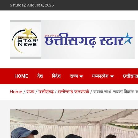
Skip
Saturday, August 8, 2026
to
content
The Rising Voice of CG
Chhattisgarh Star
HOME
देश
विदेश
राज्य
मध्यप्रदेश
छत्तीसगढ़
Home
राज्य
छत्तीसगढ़
छत्तीसगढ़ जनसंपर्क
सबका साथ-सबका विकास की संक