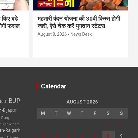
छत्तीसगढ़
राज्य
 किए बड़े
महतारी वंदन योजना की 30वीं किस्त होगी
होगी फसल
जारी, ऐसे चेक करें भुगतान स्टेटस
August 8, 2026
News Desk
Calendar
BJP
sted
AUGUST 2026
h-Bijapur
M
T
W
T
F
S
S
h-Durg
1
2
rh-Kabirdham
rh-Raigarh
3
4
5
6
7
8
9
garh-Sukma