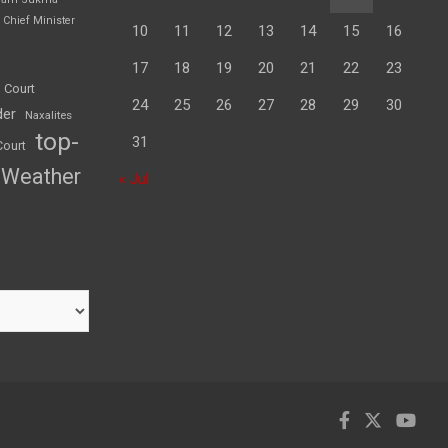
Chief Minister
10
11
12
13
14
15
16
17
18
19
20
21
22
23
 Court
24
25
26
27
28
29
30
der
Naxalites
top-
31
Court
Weather
« Jul