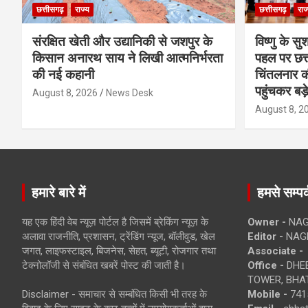
छत्तीसगढ़
राज्य
छत्तीसगढ़
राज
संरक्षित खेती और उद्यानिकी से जशपुर के
विष्णु के सु
किसान अनारथ साय ने लिखी आत्मनिर्भरता
पहल पर छत्त
की नई कहानी
चिंतलनार की 
पहुंचकर बड़
August 8, 2026
News Desk
August 8, 2
हमारे बारे में
हमसे सम्पर्
यह एक हिंदी वेब न्यूज़ पोर्टल है जिसमें ब्रेकिंग न्यूज़ के
Owner -
NAG
अलावा राजनीति, प्रशासन, ट्रेंडिंग न्यूज, बॉलीवुड, खेल
Editor -
NAG
जगत, लाइफस्टाइल, बिजनेस, सेहत, ब्यूटी, रोजगार तथा
Associate -
टेक्नोलॉजी से संबंधित खबरें पोस्ट की जाती है।
Office -
DHEB
TOWER, BHAT
Disclaimer - समाचार से सम्बंधित किसी भी तरह के
Mobile -
741