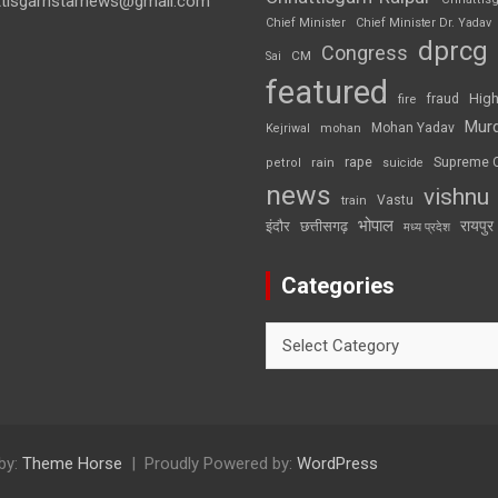
ttisgarhstarnews@gmail.com
Chief Minister
Chief Minister Dr. Yadav
dprcg
Congress
CM
Sai
featured
High
fire
fraud
Mur
Mohan Yadav
Kejriwal
mohan
rape
Supreme 
rain
petrol
suicide
news
vishnu
Vastu
train
भोपाल
रायपुर
इंदौर
छत्तीसगढ़
मध्य प्रदेश
Categories
Categories
by:
Theme Horse
Proudly Powered by:
WordPress