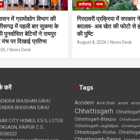
्य
छत्तीसगढ़
राज्य
शासन में ग्रामोद्योग विभाग की
गिरदावरी प्रक्रिया में सरकार ने
ीसगढ़ में पहली बार सुकमा के
बदलाव- अब खेत की फोटो से 
पुनर्वासित बेटियों ने रायपुर
की पुष्टि
े मंच पर दिखाई प्रतिभा
August 8, 2026
News Desk
026
News Desk
क करें
Tags
ENDRA BHUSHAN SAHU
Accident
Amit Shah
arre
arrest
ENDRA BHUSHAN SAHU
Chhattisgarh
Chhattisgar
Chhattisgarh-Bilaspur
Chhattisgar
AR CITY HOMES, E5/5, LOTUS
Chhattisgarh-Jagdalpur
Chhattisga
AGAON, RAIPUR C.G.
Chhattisgarh-Korba
Chhattisga
5550222
Chhattisgarh-Raipur
Chhattis