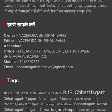
ज़िम्मेदार नहीं स्वीकार करता है। न्यूज़ पोर्टल में प्रकाशित ऐसी सामग्री के लिए
संवाददाता / खबर देने वाला स्वयं जिम्मेदार होगा, स्वामी, मुद्रक, प्रकाशक, संपादक
की कोई भी जिम्मेदारी नहीं होगी. सभी विवादों का न्यायक्षेत्र रायपुर होगा
हमसे सम्पर्क करें
Owner -
NAGENDRA BHUSHAN SAHU
Editor -
NAGENDRA BHUSHAN SAHU
Associate -
Office -
DHEBAR CITY HOMES, E5/5, LOTUS TOWER,
BHATAGAON, RAIPUR C.G.
Mobile -
7415550222
Email -
chhattisgarhstarnews@gmail.com
Tags
Chhattisgarh
BJP
Accident
Amit Shah
arrested
arrest
Chhattisgarh-Bijapur
Chhattisgarh-Bilaspur
Chhattisgarh-Durg
Chhattisgarh-Korba
Chhattisgarh-Jagdalpur
Chhattisgarh-Kabirdham
Chhattisgarh-Raipur
Chhattisgarh-Raigarh
Chhattisgarh-Sukma