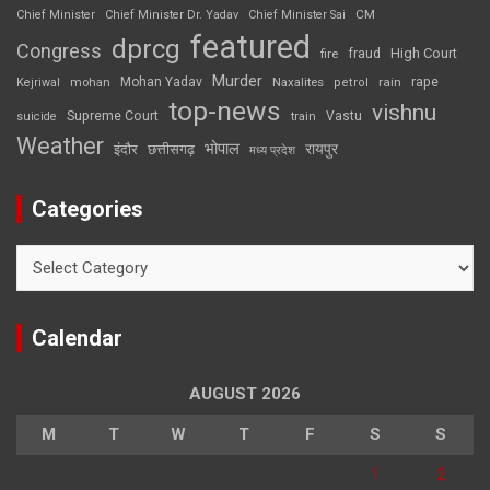
CM
Chief Minister
Chief Minister Dr. Yadav
Chief Minister Sai
featured
dprcg
Congress
High Court
fire
fraud
Murder
rape
Mohan Yadav
Naxalites
rain
Kejriwal
mohan
petrol
top-news
vishnu
Supreme Court
Vastu
suicide
train
Weather
भोपाल
रायपुर
इंदौर
छत्तीसगढ़
मध्य प्रदेश
Categories
Categories
Calendar
AUGUST 2026
M
T
W
T
F
S
S
1
2