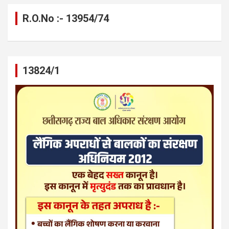
R.O.No :- 13954/74
13824/1