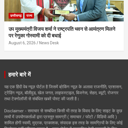
छत्तीसगढ़
राज्य
उप मुख्यमंत्री विजय शर्मा ने राष्ट्रपति भवन से आमंत्रण मिलने
पर रेणुका गोस्वामी को दी बधाई
August 6, 2026
News Desk
हमारे बारे में
यह एक हिंदी वेब न्यूज़ पोर्टल है जिसमें ब्रेकिंग न्यूज़ के अलावा राजनीति, प्रशासन,
ट्रेंडिंग न्यूज, बॉलीवुड, खेल जगत, लाइफस्टाइल, बिजनेस, सेहत, ब्यूटी, रोजगार
तथा टेक्नोलॉजी से संबंधित खबरें पोस्ट की जाती है।
Disclaimer - समाचार से सम्बंधित किसी भी तरह के विवाद के लिए साइट के कुछ
तत्वों में उपयोगकर्ताओं द्वारा प्रस्तुत सामग्री ( समाचार / फोटो / विडियो आदि )
शामिल होगी स्वामी, मुद्रक, प्रकाशक, संपादक इस तरह के सामग्रियों के लिए कोई