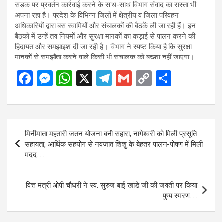
सड़क पर प्रवर्तन कार्रवाई करने के साथ-साथ विभाग संवाद का रास्ता भी
अपना रहा है। प्रदेश के विभिन्न जिलों में क्षेत्रीय व जिला परिवहन
अधिकारियों द्वारा बस स्वामियों और संचालकों की बैठकें ली जा रही हैं। इन
बैठकों में उन्हें तय नियमों और सुरक्षा मानकों का कड़ाई से पालन करने की
हिदायत और समझाइश दी जा रही है। विभाग ने स्पष्ट किया है कि सुरक्षा
मानकों से समझौता करने वाले किसी भी संचालक को बख्शा नहीं जाएगा।
F
M
W
X
T
G
C
S
a
es
h
el
m
o
h
ce
se
at
e
ail
py
ar
b
n
s
gr
Li
e
Post
मिनीमाता महतारी जतन योजना बनी सहारा, नागेश्वरी को मिली प्रसूति
o
g
A
a
n
navigation
सहायता, आर्थिक सहयोग से नवजात शिशु के बेहतर पालन-पोषण में मिली
o
er
p
m
k
मदद…..
k
p
वित्त मंत्री ओपी चौधरी ने स्व. सुरुज बाई खांडे जी की जयंती पर किया
पुण्य स्मरण…..