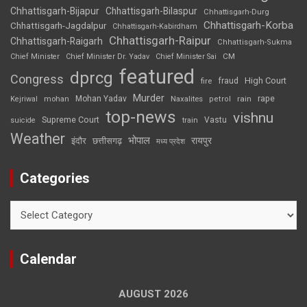
Chhattisgarh-Bijapur
Chhattisgarh-Bilaspur
Chhattisgarh-Durg
Chhattisgarh-Korba
Chhattisgarh-Jagdalpur
Chhattisgarh-Kabirdham
Chhattisgarh-Raipur
Chhattisgarh-Raigarh
Chhattisgarh-Sukma
CM
Chief Minister
Chief Minister Dr. Yadav
Chief Minister Sai
featured
dprcg
Congress
High Court
fire
fraud
Murder
rape
Mohan Yadav
Naxalites
rain
Kejriwal
mohan
petrol
top-news
vishnu
Supreme Court
Vastu
suicide
train
Weather
भोपाल
रायपुर
इंदौर
छत्तीसगढ़
मध्य प्रदेश
Categories
Categories
Calendar
AUGUST 2026