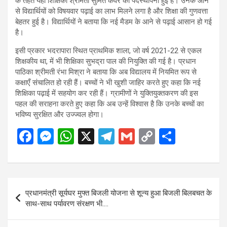
के तहत यहाँ शिक्षिका श्रीमती सुमित कँवर की पदस्थापना हुई है। उनके आने
से विद्यार्थियों को विषयवार पढ़ाई का लाभ मिलने लगा है और शिक्षा की गुणवत्ता
बेहतर हुई है। विद्यार्थियों ने बताया कि नई मैडम के आने से पढ़ाई आसान हो गई
है।
इसी प्रकार भदरापारा स्थित प्राथमिक शाला, जो वर्ष 2021-22 से एकल
शिक्षकीय था, में भी शिक्षिका सुभद्रा पाल की नियुक्ति की गई है। प्रधान
पाठिका श्रीमती रंभा मिश्रा ने बताया कि अब विद्यालय में नियमित रूप से
कक्षाएँ संचालित हो रही हैं। बच्चों ने भी खुशी जाहिर करते हुए कहा कि नई
शिक्षिका पढ़ाई में सहयोग कर रही हैं। ग्रामीणों ने युक्तियुक्तकरण की इस
पहल की सराहना करते हुए कहा कि अब उन्हें विश्वास है कि उनके बच्चों का
भविष्य सुरक्षित और उज्ज्वल होगा।
F
M
W
X
T
G
C
S
a
es
h
el
m
o
h
ce
se
at
e
ail
py
ar
b
n
s
gr
Li
e
Post
प्रधानमंत्री सूर्यघर मुफ्त बिजली योजना से शून्य हुआ बिजली बिलबचत के
o
g
A
a
n
navigation
साथ-साथ पर्यावरण संरक्षण भी….
o
er
p
m
k