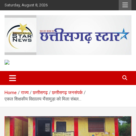
Skip
Saturday, August 8, 2026
to
content
The Rising Voice of CG
Chhattisgarh Star
Home
राज्य
छत्तीसगढ़
छत्तीसगढ़ जनसंपर्क
एकल शिक्षकीय विद्यालय भैंसामुड़ा को मिला संबल…