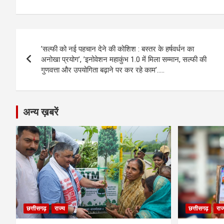
ce
se
at
e
ail
py
ar
b
n
s
gr
Li
e
Post
o
g
A
a
n
’सल्फी को नई पहचान देने की कोशिश : बस्तर के हर्षवर्धन का
navigation
o
er
p
m
k
अनोखा प्रयोग’, ’इनोवेशन महाकुंभ 1.0 में मिला सम्मान, सल्फी की
गुणवत्ता और उपयोगिता बढ़ाने पर कर रहे काम’…..
k
p
अन्य ख़बरें
छत्तीसगढ़
राज्य
छत्तीसगढ़
राज