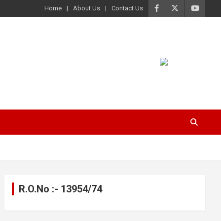
Home
About Us
Contact Us
R.O.No :- 13954/74