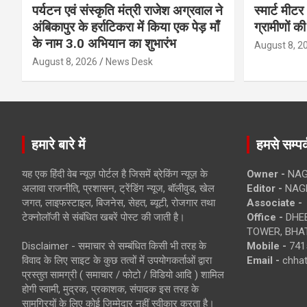
पर्यटन एवं संस्कृति मंत्री राजेश अग्रवाल ने
स्मार्ट मीट
अंबिकापुर के हर्राटिकरा में किया एक पेड़ माँ
ग्रामीणों क
के नाम 3.0 अभियान का शुभारंभ
August 8, 2
August 8, 2026
News Desk
हमारे बारे में
हमसे सम्पर्
यह एक हिंदी वेब न्यूज़ पोर्टल है जिसमें ब्रेकिंग न्यूज़ के
Owner -
NAG
अलावा राजनीति, प्रशासन, ट्रेंडिंग न्यूज, बॉलीवुड, खेल
Editor -
NAG
जगत, लाइफस्टाइल, बिजनेस, सेहत, ब्यूटी, रोजगार तथा
Associate -
टेक्नोलॉजी से संबंधित खबरें पोस्ट की जाती है।
Office -
DHEB
TOWER, BHAT
Disclaimer - समाचार से सम्बंधित किसी भी तरह के
Mobile -
741
विवाद के लिए साइट के कुछ तत्वों में उपयोगकर्ताओं द्वारा
Email -
chha
प्रस्तुत सामग्री ( समाचार / फोटो / विडियो आदि ) शामिल
होगी स्वामी, मुद्रक, प्रकाशक, संपादक इस तरह के
सामग्रियों के लिए कोई ज़िम्मेदार नहीं स्वीकार करता है।