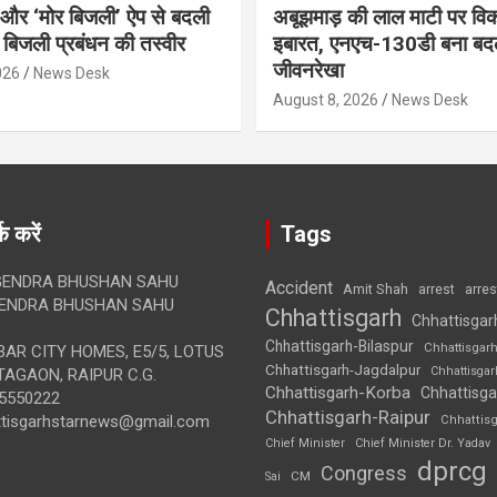
र और ‘मोर बिजली’ ऐप से बदली
अबूझमाड़ की लाल माटी पर वि
ी बिजली प्रबंधन की तस्वीर
इबारत, एनएच-130डी बना बद
जीवनरेखा
026
News Desk
August 8, 2026
News Desk
क करें
Tags
ENDRA BHUSHAN SAHU
Accident
Amit Shah
arre
arrest
ENDRA BHUSHAN SAHU
Chhattisgarh
Chhattisgar
Chhattisgarh-Bilaspur
Chhattisgar
AR CITY HOMES, E5/5, LOTUS
Chhattisgarh-Jagdalpur
Chhattisga
AGAON, RAIPUR C.G.
Chhattisgarh-Korba
Chhattisga
5550222
Chhattisgarh-Raipur
ttisgarhstarnews@gmail.com
Chhattis
Chief Minister
Chief Minister Dr. Yadav
dprcg
Congress
CM
Sai