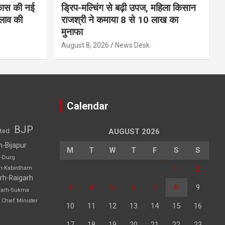
कास की नई
ड्रिप-मल्चिंग से बढ़ी उपज, महिला किसान
लाव की
राजश्री ने कमाया 8 से 10 लाख का
मुनाफा
August 8, 2026
News Desk
Calendar
BJP
sted
AUGUST 2026
h-Bijapur
M
T
W
T
F
S
S
h-Durg
1
2
rh-Kabirdham
rh-Raigarh
3
4
5
6
7
8
9
garh-Sukma
Chief Minister
10
11
12
13
14
15
16
17
18
19
20
21
22
23