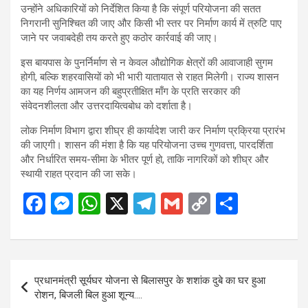
उन्होंने अधिकारियों को निर्देशित किया है कि संपूर्ण परियोजना की सतत
निगरानी सुनिश्चित की जाए और किसी भी स्तर पर निर्माण कार्य में त्रुटि पाए
जाने पर जवाबदेही तय करते हुए कठोर कार्रवाई की जाए।
इस बायपास के पुनर्निर्माण से न केवल औद्योगिक क्षेत्रों की आवाजाही सुगम
होगी, बल्कि शहरवासियों को भी भारी यातायात से राहत मिलेगी। राज्य शासन
का यह निर्णय आमजन की बहुप्रतीक्षित माँग के प्रति सरकार की
संवेदनशीलता और उत्तरदायित्वबोध को दर्शाता है।
लोक निर्माण विभाग द्वारा शीघ्र ही कार्यादेश जारी कर निर्माण प्रक्रिया प्रारंभ
की जाएगी। शासन की मंशा है कि यह परियोजना उच्च गुणवत्ता, पारदर्शिता
और निर्धारित समय-सीमा के भीतर पूर्ण हो, ताकि नागरिकों को शीघ्र और
स्थायी राहत प्रदान की जा सके।
F
M
W
X
T
G
C
S
a
es
h
el
m
o
h
ce
se
at
e
ail
py
ar
b
n
s
gr
Li
e
Post
प्रधानमंत्री सूर्यघर योजना से बिलासपुर के शशांक दुबे का घर हुआ
o
g
A
a
n
navigation
रोशन, बिजली बिल हुआ शून्य….