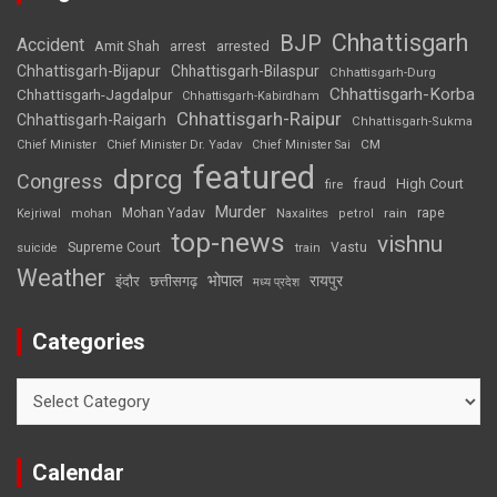
Chhattisgarh
BJP
Accident
Amit Shah
arrested
arrest
Chhattisgarh-Bijapur
Chhattisgarh-Bilaspur
Chhattisgarh-Durg
Chhattisgarh-Korba
Chhattisgarh-Jagdalpur
Chhattisgarh-Kabirdham
Chhattisgarh-Raipur
Chhattisgarh-Raigarh
Chhattisgarh-Sukma
CM
Chief Minister
Chief Minister Dr. Yadav
Chief Minister Sai
featured
dprcg
Congress
High Court
fire
fraud
Murder
rape
Mohan Yadav
Naxalites
rain
Kejriwal
mohan
petrol
top-news
vishnu
Supreme Court
Vastu
suicide
train
Weather
भोपाल
रायपुर
इंदौर
छत्तीसगढ़
मध्य प्रदेश
Categories
Categories
Calendar