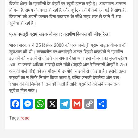
बिजौर क्षेत्र के ग्रामीणों के चेहरों पर खुशी झलक रही है। आवागमन आसान
हो गया है, समय की बचत हो रही है, और दुर्घटनाओं में कमी आ गई है साथ ही,
किसानों को अपनी फसल बिना रुकावट के सीधे शहर तक ले जाने में अब
सुविधा हो रही है।
प्रधानमंत्री ग्राम सड़क योजना : ग्रामीण विकास की जीवनरेखा
भारत सरकार ने 25 दिसंबर 2000 को प्रधानमंत्री ग्राम सड़क योजना की
शुरुआत की थी। तत्कालीन प्रधानमंत्री अटल बिहारी वाजपेयी ने ग्रामीण
इलाकों को सड़कों से जोड़ने का सपना देखा था। इस योजना का मुख्य उद्देश्य
500 या उससे अधिक आबादी वाले गाँवों (पहाड़ी और रेगिस्तानी क्षेत्रों में 250
आबादी वाले गाँव) को हर मौसम में उपयोगी सड़कों से जोड़ना है। इसके तहत
सड़कों का न सिर्फ निर्माण किया जाता है, बल्कि उनकी देखरेख और रख-
रखाव की भी जिम्मेदारी तय की जाती है ताकि ग्रामीणों को लंबे समय तक
सुविधा मिल सके।
F
M
W
X
T
G
C
S
a
es
h
el
m
o
h
Tags:
road
ce
se
at
e
ail
py
ar
b
n
s
gr
Li
e