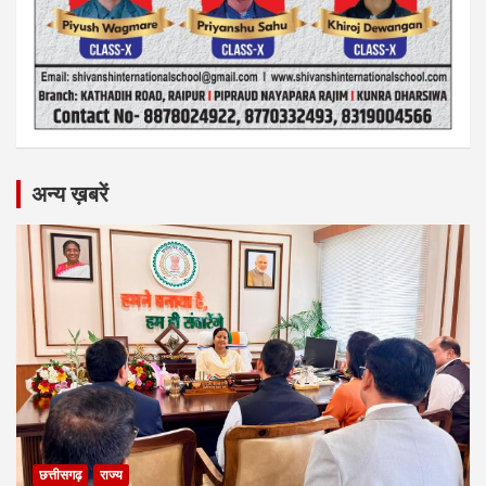
अन्य ख़बरें
छत्तीसगढ़
राज्य