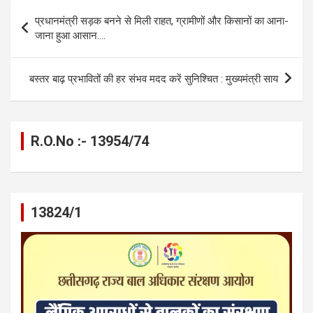
o
g
A
a
n
Post
प्रधानमंत्री सड़क बनने से मिली राहत, ग्रामीणों और किसानों का आना-
o
er
p
m
k
navigation
जाना हुआ आसान….
k
p
बस्तर बाढ़ प्रभावितों की हर संभव मदद करें सुनिश्चित : मुख्यमंत्री साय
R.O.No :- 13954/74
13824/1