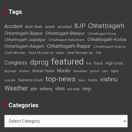
Tags
Chhattisgarh
BJP
Accident
Amit Shah
arrested
arrest
Chhattisgarh-Bijapur
Chhattisgarh-Bilaspur
Chhattisgarh-Durg
Chhattisgarh-Korba
Chhattisgarh-Jagdalpur
Chhattisgarh-Kabirdham
Chhattisgarh-Raipur
Chhattisgarh-Raigarh
Chhattisgarh-Sukma
CM
Chief Minister
Chief Minister Dr. Yadav
Chief Minister Sai
featured
dprcg
Congress
High Court
fire
fraud
Murder
rape
Mohan Yadav
Naxalites
rain
Kejriwal
mohan
petrol
top-news
vishnu
Supreme Court
Vastu
suicide
train
Weather
भोपाल
रायपुर
इंदौर
छत्तीसगढ़
मध्य प्रदेश
Categories
Categories