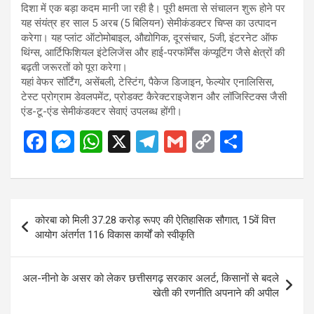
दिशा में एक बड़ा कदम मानी जा रही है। पूरी क्षमता से संचालन शुरू होने पर
यह संयंत्र हर साल 5 अरब (5 बिलियन) सेमीकंडक्टर चिप्स का उत्पादन
करेगा। यह प्लांट ऑटोमोबाइल, औद्योगिक, दूरसंचार, 5जी, इंटरनेट ऑफ
थिंग्स, आर्टिफिशियल इंटेलिजेंस और हाई-परफॉर्मेंस कंप्यूटिंग जैसे क्षेत्रों की
बढ़ती जरूरतों को पूरा करेगा।
यहां वेफर सॉर्टिंग, असेंबली, टेस्टिंग, पैकेज डिजाइन, फेल्योर एनालिसिस,
टेस्ट प्रोग्राम डेवलपमेंट, प्रोडक्ट कैरेक्टराइजेशन और लॉजिस्टिक्स जैसी
एंड-टू-एंड सेमीकंडक्टर सेवाएं उपलब्ध होंगी।
F
M
W
X
T
G
C
S
a
es
h
el
m
o
h
ce
se
at
e
ail
py
ar
b
n
s
gr
Li
e
Post
कोरबा को मिली 37.28 करोड़ रूपए की ऐतिहासिक सौगात, 15वें वित्त
o
g
A
a
n
navigation
आयोग अंतर्गत 116 विकास कार्यों को स्वीकृति
o
er
p
m
k
k
p
अल-नीनो के असर को लेकर छत्तीसगढ़ सरकार अलर्ट, किसानों से बदले
खेती की रणनीति अपनाने की अपील