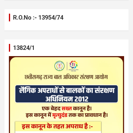
R.O.No :- 13954/74
13824/1