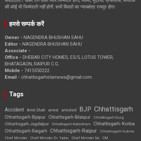
संवाददाता / खबर देने वाला स्वयं जिम्मेदार होगा, स्वामी, मुद्रक, प्रकाशक, संपादक
की कोई भी जिम्मेदारी नहीं होगी. सभी विवादों का न्यायक्षेत्र रायपुर होगा
हमसे सम्पर्क करें
Owner -
NAGENDRA BHUSHAN SAHU
Editor -
NAGENDRA BHUSHAN SAHU
Associate -
Office -
DHEBAR CITY HOMES, E5/5, LOTUS TOWER,
BHATAGAON, RAIPUR C.G.
Mobile -
7415550222
Email -
chhattisgarhstarnews@gmail.com
Tags
Chhattisgarh
BJP
Accident
Amit Shah
arrested
arrest
Chhattisgarh-Bijapur
Chhattisgarh-Bilaspur
Chhattisgarh-Durg
Chhattisgarh-Korba
Chhattisgarh-Jagdalpur
Chhattisgarh-Kabirdham
Chhattisgarh-Raipur
Chhattisgarh-Raigarh
Chhattisgarh-Sukma
CM
Chief Minister
Chief Minister Dr. Yadav
Chief Minister Sai