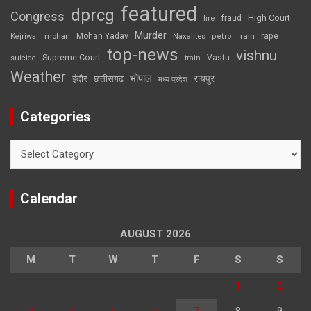
featured
dprcg
Congress
High Court
fire
fraud
Murder
rape
Mohan Yadav
Naxalites
rain
Kejriwal
mohan
petrol
top-news
vishnu
Supreme Court
Vastu
suicide
train
Weather
भोपाल
रायपुर
इंदौर
छत्तीसगढ़
मध्य प्रदेश
Categories
Categories
Calendar
AUGUST 2026
M
T
W
T
F
S
S
1
2
3
4
5
6
7
8
9