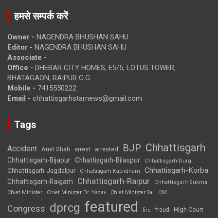
हमसे सम्पर्क करें
Owner -
NAGENDRA BHUSHAN SAHU
Editor -
NAGENDRA BHUSHAN SAHU
Associate -
Office -
DHEBAR CITY HOMES, E5/5, LOTUS TOWER,
BHATAGAON, RAIPUR C.G.
Mobile -
7415550222
Email -
chhattisgarhstarnews@gmail.com
Tags
Chhattisgarh
BJP
Accident
Amit Shah
arrested
arrest
Chhattisgarh-Bijapur
Chhattisgarh-Bilaspur
Chhattisgarh-Durg
Chhattisgarh-Korba
Chhattisgarh-Jagdalpur
Chhattisgarh-Kabirdham
Chhattisgarh-Raipur
Chhattisgarh-Raigarh
Chhattisgarh-Sukma
CM
Chief Minister
Chief Minister Dr. Yadav
Chief Minister Sai
featured
dprcg
Congress
High Court
fire
fraud