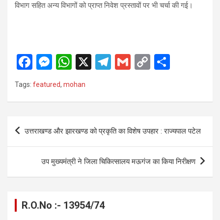
विभाग सहित अन्य विभागों को प्राप्त निवेश प्रस्तावों पर भी चर्चा की गई।
F
M
W
X
T
G
C
S
a
es
h
el
m
o
h
Tags:
featured
,
mohan
ce
se
at
e
ail
py
ar
b
n
s
gr
Li
e
o
g
A
a
n
Post
उत्तराखण्ड और झारखण्ड को प्रकृति का विशेष उपहार : राज्यपाल पटेल
o
er
p
m
k
navigation
k
p
उप मुख्यमंत्री ने जिला चिकित्सालय मऊगंज का किया निरीक्षण
R.O.No :- 13954/74