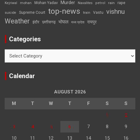
Murder
rape
Mohan Yadav
Naxalites
rain
Kejriwal
mohan
petrol
top-news
vishnu
Supreme Court
Vastu
suicide
train
Weather
भोपाल
रायपुर
इंदौर
छत्तीसगढ़
मध्य प्रदेश
Categories
Categories
Calendar
AUGUST 2026
M
T
W
T
F
S
S
1
2
3
4
5
6
7
8
9
10
11
12
13
14
15
16