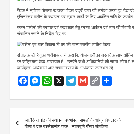
बैठक में सुपोषण योजना के तहत पोर्टल एंट्री कार्य की समीक्षा करते हुए डेटा ए
इंसिनरेटर मशीन के स्थापना एवं सुधार कार्यों के लिए आवंटित राशि के उपयोग
वजन मशीनों की मरम्मत एवं रखरखाव हेतु प्राप्त आवंटन एवं व्यय की स्थिति 
संचालित रखने के निर्देश दिए गए।
संचालक डॉ. रेणुका श्रीवास्तव ने कहा कि योजनाओं का वास्तविक लाभ अंतिम 
पर सक्रियता बेहद आवश्यक है। उन्होंने सभी अधिकारियों को समय-सीमा में लक्ष्य
कार्यक्रम अधिकारी और संचालनालय के अधिकारी उपस्थित रहे।
F
M
W
X
T
G
C
S
a
es
h
el
m
o
h
ce
se
at
e
ail
py
ar
b
n
s
gr
Li
e
Post
o
g
A
a
n
अतिरिक्त पीठ की स्थापना उपभोक्ता मामलों के शीघ्र निपटारे की
navigation
o
er
p
m
k
दिशा में एक उल्लेखनीय पहल : न्यायमूर्ति गौतम चौरड़िया….