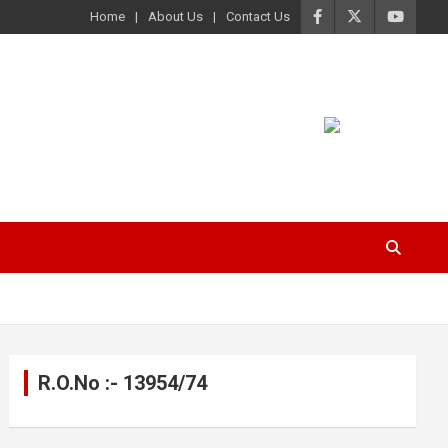
Home
About Us
Contact Us
R.O.No :- 13954/74