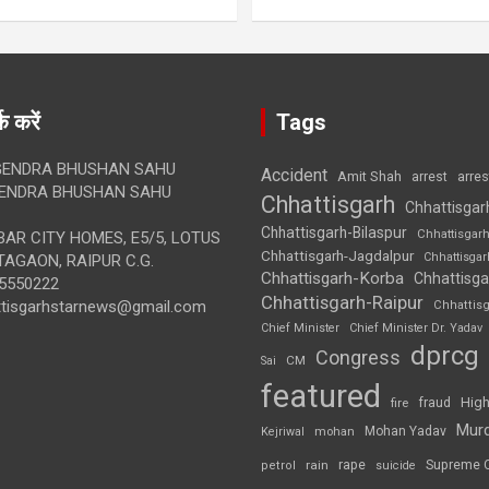
क करें
Tags
ENDRA BHUSHAN SAHU
Accident
Amit Shah
arre
arrest
ENDRA BHUSHAN SAHU
Chhattisgarh
Chhattisgar
Chhattisgarh-Bilaspur
Chhattisgar
AR CITY HOMES, E5/5, LOTUS
Chhattisgarh-Jagdalpur
Chhattisga
AGAON, RAIPUR C.G.
Chhattisgarh-Korba
Chhattisga
5550222
Chhattisgarh-Raipur
ttisgarhstarnews@gmail.com
Chhattis
Chief Minister
Chief Minister Dr. Yadav
dprcg
Congress
CM
Sai
featured
High
fire
fraud
Mur
Mohan Yadav
Kejriwal
mohan
rape
Supreme 
rain
petrol
suicide