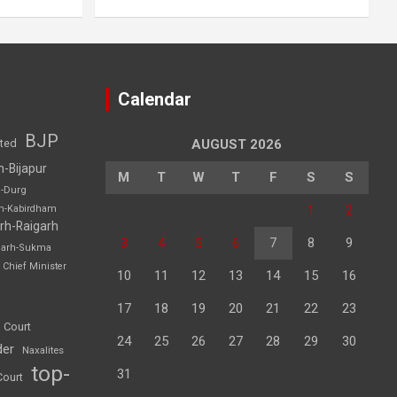
Calendar
BJP
sted
AUGUST 2026
h-Bijapur
M
T
W
T
F
S
S
h-Durg
1
2
rh-Kabirdham
rh-Raigarh
3
4
5
6
7
8
9
garh-Sukma
Chief Minister
10
11
12
13
14
15
16
17
18
19
20
21
22
23
 Court
24
25
26
27
28
29
30
der
Naxalites
top-
31
Court