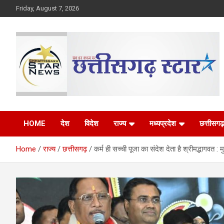
Skip
Friday, August 7, 2026
to
content
The Rising Voice of CG
Chhattisgarh Star
HOME
देश
विदेश
राज्य
मध्यप्रदेश
छत्तीसगढ़
Home
राज्य
छत्तीसगढ़
कर्म ही सच्ची पूजा का संदेश देता है श्रीमद्भागवत : मु