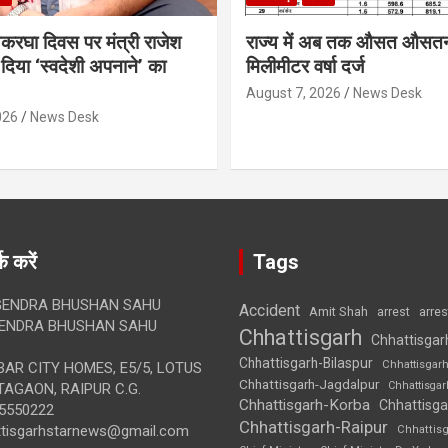
थकरघा दिवस पर मंत्री राजेश
राज्य में अब तक औसत औसत
दिया ‘स्वदेशी अपनाने’ का
मिलीमीटर वर्षा दर्ज
August 7, 2026
News Desk
026
News Desk
क करें
Tags
ENDRA BHUSHAN SAHU
Accident
Amit Shah
arre
arrest
ENDRA BHUSHAN SAHU
Chhattisgarh
Chhattisgar
Chhattisgarh-Bilaspur
Chhattisgar
AR CITY HOMES, E5/5, LOTUS
Chhattisgarh-Jagdalpur
Chhattisga
AGAON, RAIPUR C.G.
Chhattisgarh-Korba
Chhattisga
5550222
Chhattisgarh-Raipur
ttisgarhstarnews@gmail.com
Chhattis