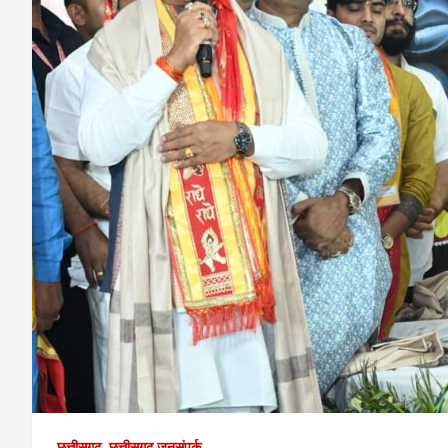
छत्तीसगढ़
छत्तीसगढ़ जनसंपर्क