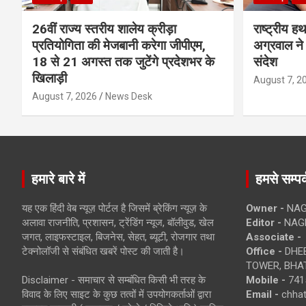
26वीं राज्य स्तरीय शालेय क्रीड़ा
राष्ट्रीय ह
प्रतियोगिता की मेजबानी करेगा जीपीएम,
अग्रवाल ने 
18 से 21 अगस्त तक जुटेंगे प्रदेशभर के
संदेश
खिलाड़ी
August 7, 2
August 7, 2026
News Desk
हमारे बारे में
हमसे सम्पर्
यह एक हिंदी वेब न्यूज़ पोर्टल है जिसमें ब्रेकिंग न्यूज़ के
Owner -
NAG
अलावा राजनीति, प्रशासन, ट्रेंडिंग न्यूज, बॉलीवुड, खेल
Editor -
NAG
जगत, लाइफस्टाइल, बिजनेस, सेहत, ब्यूटी, रोजगार तथा
Associate -
टेक्नोलॉजी से संबंधित खबरें पोस्ट की जाती है।
Office -
DHEB
TOWER, BHAT
Disclaimer - समाचार से सम्बंधित किसी भी तरह के
Mobile -
741
विवाद के लिए साइट के कुछ तत्वों में उपयोगकर्ताओं द्वारा
Email -
chha