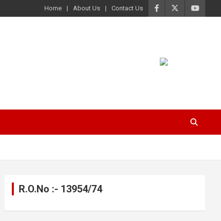
Home
About Us
Contact Us
R.O.No :- 13954/74