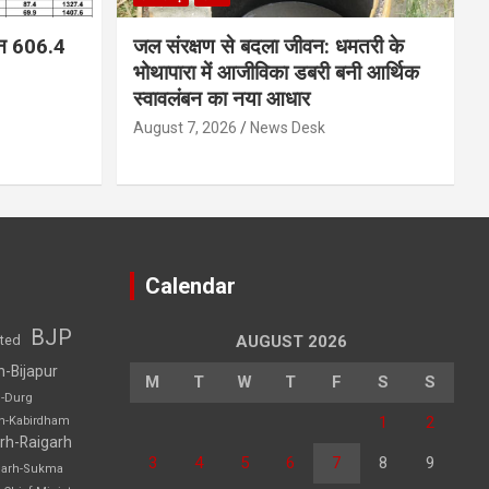
न 606.4
जल संरक्षण से बदला जीवन: धमतरी के
भोथापारा में आजीविका डबरी बनी आर्थिक
स्वावलंबन का नया आधार
August 7, 2026
News Desk
Calendar
BJP
sted
AUGUST 2026
h-Bijapur
M
T
W
T
F
S
S
h-Durg
1
2
rh-Kabirdham
rh-Raigarh
3
4
5
6
7
8
9
garh-Sukma