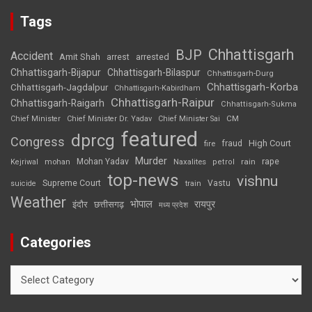
Tags
Chhattisgarh
BJP
Accident
Amit Shah
arrested
arrest
Chhattisgarh-Bijapur
Chhattisgarh-Bilaspur
Chhattisgarh-Durg
Chhattisgarh-Korba
Chhattisgarh-Jagdalpur
Chhattisgarh-Kabirdham
Chhattisgarh-Raipur
Chhattisgarh-Raigarh
Chhattisgarh-Sukma
CM
Chief Minister
Chief Minister Dr. Yadav
Chief Minister Sai
featured
dprcg
Congress
High Court
fire
fraud
Murder
rape
Mohan Yadav
Naxalites
rain
Kejriwal
mohan
petrol
top-news
vishnu
Supreme Court
Vastu
suicide
train
Weather
भोपाल
रायपुर
इंदौर
छत्तीसगढ़
मध्य प्रदेश
Categories
Categories