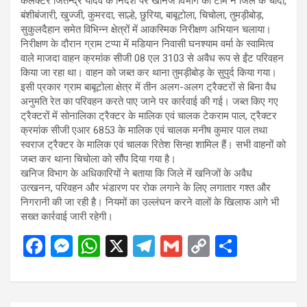
कलेक्टर जितेन्द्र यादव के निर्देश पर खनिज विभाग की टीम ने जिले के चांदो,
बंशीबंजारी, खुज्जी, कुमरदा, साल्हे, छुरिया, बाबूटोला, चिचोला, तुमड़ीबोड़,
सुकुलदैहान समेत विभिन्न क्षेत्रों में आकस्मिक निरीक्षण अभियान चलाया।
निरीक्षण के दौरान ग्राम टप्पा में मडियान निवासी घनश्याम वर्मा के स्वामित्व
वाले माजदा वाहन क्रमांक सीजी 08 एल 3103 से अवैध रूप से ईंट परिवहन
किया जा रहा था। वाहन को जब्त कर थाना तुमड़ीबोड़ के सुपुर्द किया गया।
इसी प्रकार ग्राम बाबूटोला क्षेत्र में तीन अलग-अलग ट्रैक्टरों से बिना वैध
अनुमति रेत का परिवहन करते पाए जाने पर कार्रवाई की गई। जब्त किए गए
ट्रैक्टरों में सोनालिका ट्रैक्टर के मालिक एवं चालक टेकराम पाल, ट्रैक्टर
क्रमांक सीजी एआर 6853 के मालिक एवं चालक मनीष कुमार पाल तथा
स्वराज ट्रैक्टर के मालिक एवं चालक रितेश सिन्हा शामिल हैं। सभी वाहनों को
जब्त कर थाना चिचोला को सौंप दिया गया है।
खनिज विभाग के अधिकारियों ने बताया कि जिले में खनिजों के अवैध
उत्खनन, परिवहन और भंडारण पर रोक लगाने के लिए लगातार गश्त और
निगरानी की जा रही है। नियमों का उल्लंघन करने वालों के खिलाफ आगे भी
सख्त कार्रवाई जारी रहेगी।
F
M
W
X
T
G
C
S
a
es
h
el
m
o
h
ce
se
at
e
ail
py
ar