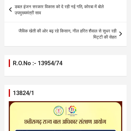
b
n
s
gr
Li
e
Post
डबल इंजन सरकार विकास को दे रही नई गति, कोरबा में बोले
o
g
A
a
n
navigation
उपमुख्यमंत्री साव
o
er
p
m
k
k
p
जैविक खेती की ओर बढ़ रहे किसान, नील हरित शैवाल से सुधर रही
मिट्टी की सेहत
R.O.No :- 13954/74
13824/1