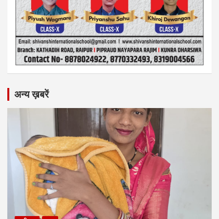
अन्य ख़बरें