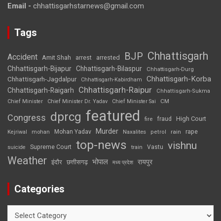
Email -
chhattisgarhstarnews@gmail.com
Tags
Chhattisgarh
BJP
Accident
Amit Shah
arrested
arrest
Chhattisgarh-Bijapur
Chhattisgarh-Bilaspur
Chhattisgarh-Durg
Chhattisgarh-Korba
Chhattisgarh-Jagdalpur
Chhattisgarh-Kabirdham
Chhattisgarh-Raipur
Chhattisgarh-Raigarh
Chhattisgarh-Sukma
CM
Chief Minister
Chief Minister Dr. Yadav
Chief Minister Sai
featured
dprcg
Congress
High Court
fire
fraud
Murder
rape
Mohan Yadav
Naxalites
rain
Kejriwal
mohan
petrol
top-news
vishnu
Supreme Court
Vastu
suicide
train
Weather
भोपाल
रायपुर
इंदौर
छत्तीसगढ़
मध्य प्रदेश
Categories
Categories