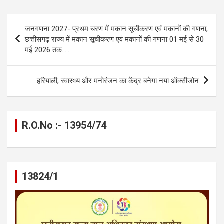
ce
se
at
e
ail
py
ar
b
n
s
gr
Li
e
Post
जनगणना 2027- प्रथम चरण में मकान सूचीकरण एवं मकानों की गणना,
o
g
A
a
n
navigation
छत्तीसगढ़ राज्य में मकान सूचीकरण एवं मकानों की गणना 01 मई से 30
o
er
p
m
k
मई 2026 तक…..
k
p
हरियाली, स्वास्थ्य और मनोरंजन का केंद्र बनेगा नया ऑक्सीजोन
R.O.No :- 13954/74
13824/1