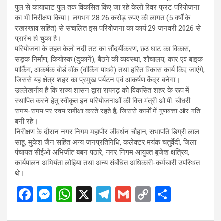
पुल से कायाघाट पुल तक विकसित किए जा रहे केलो रिवर फ्रंट परियोजना
का भी निरीक्षण किया। लगभग 28.26 करोड़ रुपए की लागत (5 वर्षों के
रखरखाव सहित) से संचालित इस परियोजना का कार्य 29 जनवरी 2026 से
प्रारंभ हो चुका है।
परियोजना के तहत केलो नदी तट का सौंदर्यीकरण, छठ घाट का विकास,
सड़क निर्माण, कियोस्क (दुकानें), बैठने की व्यवस्था, शौचालय, कार एवं बाइक
पार्किंग, आकर्षक बोर्ड वॉक (वॉकिंग पाथवे) तथा हरित विकास कार्य किए जाएंगे,
जिससे यह क्षेत्र शहर का प्रमुख पर्यटन एवं आकर्षण केंद्र बनेगा।
उल्लेखनीय है कि राज्य शासन द्वारा रायगढ़ को विकसित शहर के रूप में
स्थापित करने हेतु स्वीकृत इन परियोजनाओं की वित्त मंत्री ओ.पी. चौधरी
समय-समय पर स्वयं समीक्षा करते रहते हैं, जिससे कार्यों में गुणवत्ता और गति
बनी रहे।
निरीक्षण के दौरान नगर निगम महापौर जीवर्धन चौहान, सभापति डिग्री लाल
साहू, मुकेश जैन सहित अन्य जनप्रतिनिधि, कलेक्टर मयंक चतुर्वेदी, जिला
पंचायत सीईओ अभिजीत बबन पठारे, नगर निगम आयुक्त बृजेश क्षत्रिय,
कार्यपालन अभियंता लोहिया तथा अन्य संबंधित अधिकारी-कर्मचारी उपस्थित
थे।
F
M
W
X
T
G
C
S
a
es
h
el
m
o
h