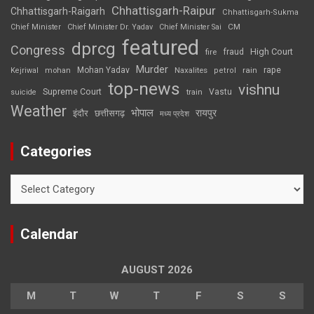
Chhattisgarh-Raipur
Chhattisgarh-Raigarh
Chhattisgarh-Sukma
CM
Chief Minister
Chief Minister Dr. Yadav
Chief Minister Sai
featured
dprcg
Congress
High Court
fire
fraud
Murder
rape
Mohan Yadav
Naxalites
rain
Kejriwal
mohan
petrol
top-news
vishnu
Supreme Court
Vastu
suicide
train
Weather
भोपाल
रायपुर
इंदौर
छत्तीसगढ़
मध्य प्रदेश
Categories
Categories
Calendar
AUGUST 2026
M
T
W
T
F
S
S