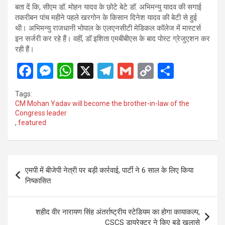
बता दें कि, सीएम डॉ. मोहन यादव के छोटे बेटे डॉ. अभिमन्यु यादव की सगाई
तकरीबन पांच महीने पहले खरगोन के किसान दिनेश यादव की बेटी से हुई
थी। अभिमन्यु राजधानी भोपाल के एलएनसीटी मेडिकल कॉलेज में मास्टर्स
इन सर्जरी कर रहे हैं। वहीं, डॉ इशिता एमबीबीएस के बाद पोस्ट ग्रेजुएशन कर
रही हैं।
F
M
W
X
T
G
C
S
a
es
h
el
m
o
h
Tags:
ce
se
at
e
ail
py
ar
CM Mohan Yadav will become the brother-in-law of the
Congress leader
b
n
s
gr
Li
e
,
featured
o
g
A
a
n
o
er
p
m
k
Post
k
p
एमपी में बीजेपी नेत्री पर बड़ी कार्रवाई, पार्टी ने 6 साल के लिए किया
navigation
निष्कासित
शहीद वीर नारायण सिंह अंतर्राष्ट्रीय स्टेडियम का होगा कायाकल्प,
CSCS डायरेक्टर ने किए बड़े खुलासे