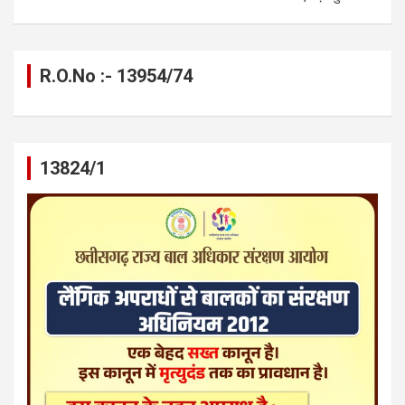
R.O.No :- 13954/74
13824/1