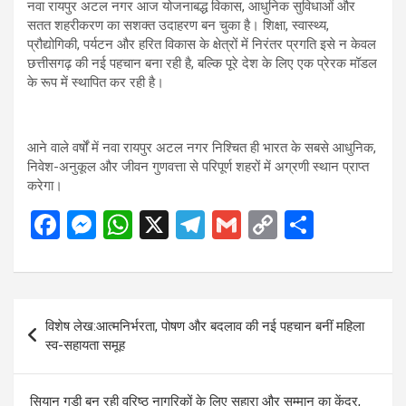
नवा रायपुर अटल नगर आज योजनाबद्ध विकास, आधुनिक सुविधाओं और
सतत शहरीकरण का सशक्त उदाहरण बन चुका है। शिक्षा, स्वास्थ्य,
प्रौद्योगिकी, पर्यटन और हरित विकास के क्षेत्रों में निरंतर प्रगति इसे न केवल
छत्तीसगढ़ की नई पहचान बना रही है, बल्कि पूरे देश के लिए एक प्रेरक मॉडल
के रूप में स्थापित कर रही है।
आने वाले वर्षों में नवा रायपुर अटल नगर निश्चित ही भारत के सबसे आधुनिक,
निवेश-अनुकूल और जीवन गुणवत्ता से परिपूर्ण शहरों में अग्रणी स्थान प्राप्त
करेगा।
F
M
W
X
T
G
C
S
a
es
h
el
m
o
h
ce
se
at
e
ail
py
ar
b
n
s
gr
Li
e
Post
विशेष लेख:आत्मनिर्भरता, पोषण और बदलाव की नई पहचान बनीं महिला
o
g
A
a
n
navigation
स्व-सहायता समूह
o
er
p
m
k
k
p
सियान गुड़ी बन रही वरिष्ठ नागरिकों के लिए सहारा और सम्मान का केंद्र,