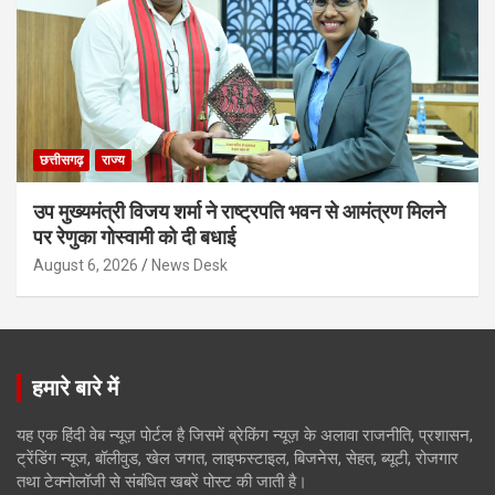
छत्तीसगढ़
राज्य
उप मुख्यमंत्री विजय शर्मा ने राष्ट्रपति भवन से आमंत्रण मिलने
पर रेणुका गोस्वामी को दी बधाई
August 6, 2026
News Desk
हमारे बारे में
यह एक हिंदी वेब न्यूज़ पोर्टल है जिसमें ब्रेकिंग न्यूज़ के अलावा राजनीति, प्रशासन,
ट्रेंडिंग न्यूज, बॉलीवुड, खेल जगत, लाइफस्टाइल, बिजनेस, सेहत, ब्यूटी, रोजगार
तथा टेक्नोलॉजी से संबंधित खबरें पोस्ट की जाती है।