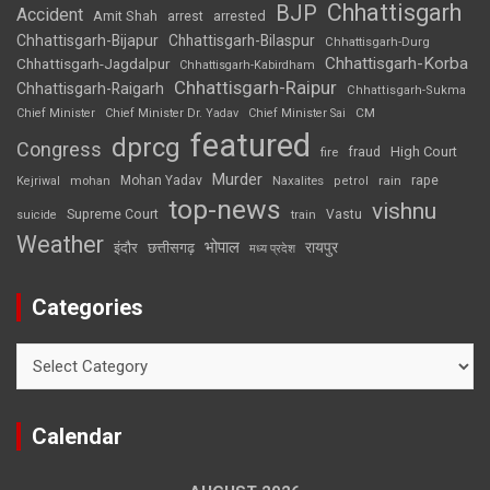
Chhattisgarh
BJP
Accident
Amit Shah
arrested
arrest
Chhattisgarh-Bijapur
Chhattisgarh-Bilaspur
Chhattisgarh-Durg
Chhattisgarh-Korba
Chhattisgarh-Jagdalpur
Chhattisgarh-Kabirdham
Chhattisgarh-Raipur
Chhattisgarh-Raigarh
Chhattisgarh-Sukma
CM
Chief Minister
Chief Minister Dr. Yadav
Chief Minister Sai
featured
dprcg
Congress
High Court
fire
fraud
Murder
rape
Mohan Yadav
Naxalites
rain
Kejriwal
mohan
petrol
top-news
vishnu
Supreme Court
Vastu
suicide
train
Weather
भोपाल
रायपुर
इंदौर
छत्तीसगढ़
मध्य प्रदेश
Categories
Categories
Calendar