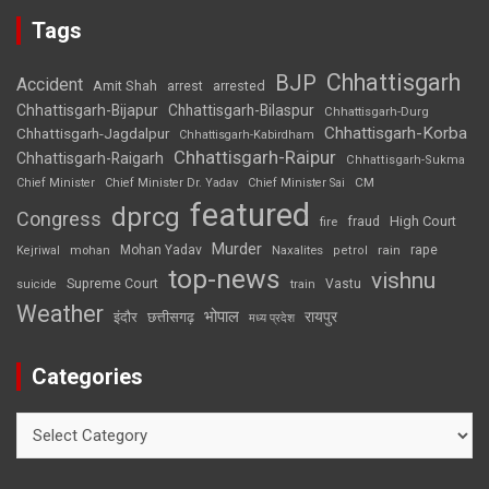
Tags
Chhattisgarh
BJP
Accident
Amit Shah
arrested
arrest
Chhattisgarh-Bijapur
Chhattisgarh-Bilaspur
Chhattisgarh-Durg
Chhattisgarh-Korba
Chhattisgarh-Jagdalpur
Chhattisgarh-Kabirdham
Chhattisgarh-Raipur
Chhattisgarh-Raigarh
Chhattisgarh-Sukma
CM
Chief Minister
Chief Minister Dr. Yadav
Chief Minister Sai
featured
dprcg
Congress
High Court
fire
fraud
Murder
rape
Mohan Yadav
Naxalites
rain
Kejriwal
mohan
petrol
top-news
vishnu
Supreme Court
Vastu
suicide
train
Weather
भोपाल
रायपुर
इंदौर
छत्तीसगढ़
मध्य प्रदेश
Categories
Categories