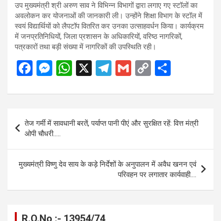
उप मुख्यमंत्री श्री अरुण साव ने विभिन्न विभागों द्वारा लगाए गए स्टॉलों का
अवलोकन कर योजनाओं की जानकारी ली। उन्होंने शिक्षा विभाग के स्टॉल में
स्वयं विद्यार्थियों को लैपटॉप वितरित कर उनका उत्साहवर्धन किया। कार्यक्रम
में जनप्रतिनिधियों, जिला प्रशासन के अधिकारियों, वरिष्ठ नागरिकों,
पत्रकारों तथा बड़ी संख्या में नागरिकों की उपस्थिति रही।
F
M
W
X
T
G
C
S
a
es
h
el
m
o
h
ce
se
at
e
ail
py
ar
b
n
s
gr
Li
e
Post
तेज गर्मी में सावधानी बरतें, पर्याप्त पानी पीएं और सुरक्षित रहें: वित्त मंत्री
o
g
A
a
n
navigation
ओपी चौधरी…..
o
er
p
m
k
k
p
मुख्यमंत्री विष्णु देव साय के कड़े निर्देशों के अनुपालन में अवैध खनन एवं
परिवहन पर लगातार कार्यवाही….
R.O.No :- 13954/74