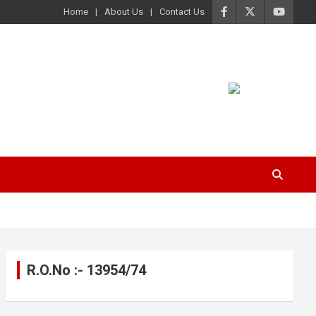
Home
About Us
Contact Us
R.O.No :- 13954/74