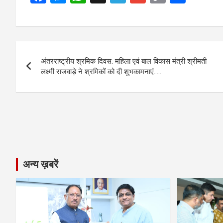
a
es
h
el
m
o
h
ce
se
at
e
ail
py
ar
b
n
s
gr
Li
e
Post
o
g
A
a
n
अंतरराष्ट्रीय श्रमिक दिवस: महिला एवं बाल विकास मंत्री श्रीमती
navigation
o
er
p
m
k
लक्ष्मी राजवाड़े ने श्रमिकों को दी शुभकामनाएं…..
k
p
अन्य ख़बरें