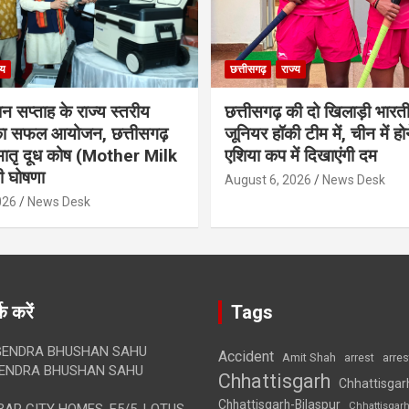
्य
छत्तीसगढ़
राज्य
ान सप्ताह के राज्य स्तरीय
छत्तीसगढ़ की दो खिलाड़ी भारत
 का सफल आयोजन, छत्तीसगढ़
जूनियर हॉकी टीम में, चीन में होन
मातृ दूध कोष (Mother Milk
एशिया कप में दिखाएंगी दम
 घोषणा
August 6, 2026
News Desk
026
News Desk
क करें
Tags
ENDRA BHUSHAN SAHU
Accident
Amit Shah
arre
arrest
ENDRA BHUSHAN SAHU
Chhattisgarh
Chhattisgar
Chhattisgarh-Bilaspur
Chhattisgar
AR CITY HOMES, E5/5, LOTUS