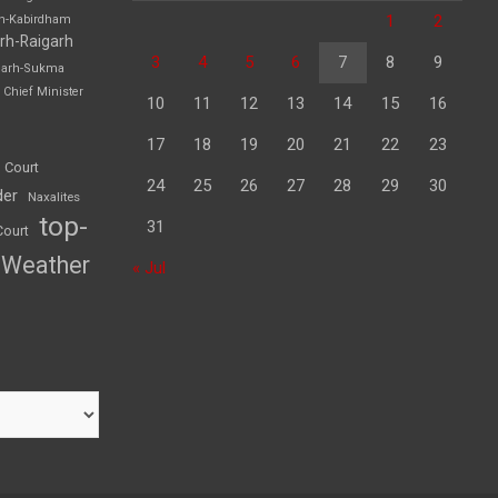
1
2
rh-Kabirdham
rh-Raigarh
3
4
5
6
7
8
9
garh-Sukma
Chief Minister
10
11
12
13
14
15
16
17
18
19
20
21
22
23
 Court
24
25
26
27
28
29
30
der
Naxalites
top-
31
Court
Weather
« Jul