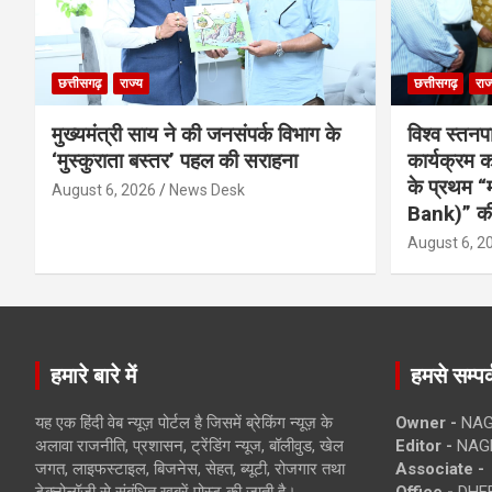
छत्तीसगढ़
राज्य
छत्तीसगढ़
राज
मुख्यमंत्री साय ने की जनसंपर्क विभाग के
विश्व स्तनप
‘मुस्कुराता बस्तर’ पहल की सराहना
कार्यक्रम
के प्रथम “
August 6, 2026
News Desk
Bank)” की
August 6, 2
हमारे बारे में
हमसे सम्पर्
यह एक हिंदी वेब न्यूज़ पोर्टल है जिसमें ब्रेकिंग न्यूज़ के
Owner -
NAG
अलावा राजनीति, प्रशासन, ट्रेंडिंग न्यूज, बॉलीवुड, खेल
Editor -
NAG
जगत, लाइफस्टाइल, बिजनेस, सेहत, ब्यूटी, रोजगार तथा
Associate -
टेक्नोलॉजी से संबंधित खबरें पोस्ट की जाती है।
Office -
DHEB