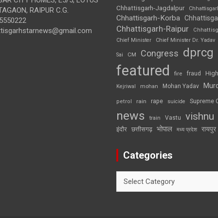
Chhattisgarh-Jagdalpur
Chhattisga
AGAON, RAIPUR C.G.
Chhattisgarh-Korba
Chhattisga
5550222
Chhattisgarh-Raipur
ttisgarhstarnews@gmail.com
Chhattis
Chief Minister
Chief Minister Dr. Yadav
dprcg
Congress
CM
Sai
featured
High
fire
fraud
Mur
Mohan Yadav
Kejriwal
mohan
rape
Supreme 
rain
petrol
suicide
news
vishnu
Vastu
train
भोपाल
रायपुर
इंदौर
छत्तीसगढ़
मध्य प्रदेश
Categories
Categories