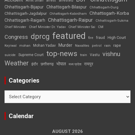
Amit Shah
arrested
arrest
Chhattisgarh-Bijapur
Chhattisgarh-Bilaspur
Chhattisgarh-Durg
Chhattisgarh-Korba
Chhattisgarh-Jagdalpur
Chhattisgarh-Kabirdham
Chhattisgarh-Raipur
Chhattisgarh-Raigarh
Chhattisgarh-Sukma
CM
Chief Minister
Chief Minister Dr. Yadav
Chief Minister Sai
featured
dprcg
Congress
High Court
fire
fraud
Murder
rape
Mohan Yadav
Naxalites
rain
Kejriwal
mohan
petrol
top-news
vishnu
Supreme Court
Vastu
suicide
train
Weather
भोपाल
रायपुर
इंदौर
छत्तीसगढ़
मध्य प्रदेश
Categories
Categories
Calendar
AUGUST 2026