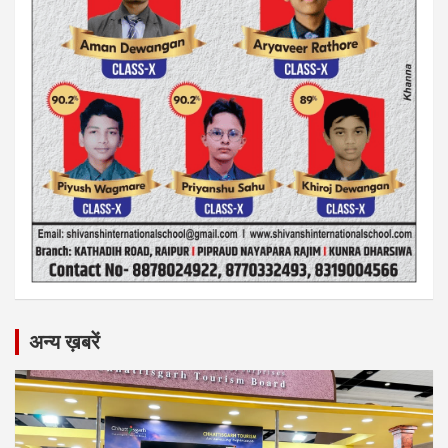
अन्य ख़बरें