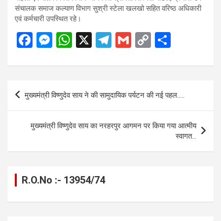
संचालक समाज कल्याण विभाग सुश्री स्टेला खलखो सहित वरिष्ठ अधिकारी
एवं कर्मचारी उपस्थित रहे।
F
M
W
X
T
G
C
S
a
es
h
el
m
o
h
ce
se
at
e
ail
py
ar
b
n
s
gr
Li
e
Post
मुख्यमंत्री विष्णुदेव साय ने की सामुदायिक पर्यटन की नई पहल…..
o
g
A
a
n
navigation
o
er
p
m
k
मुख्यमंत्री विष्णुदेव साय का नरहरपुर आगमन पर किया गया आत्मीय
k
p
स्वागत…
R.O.No :- 13954/74