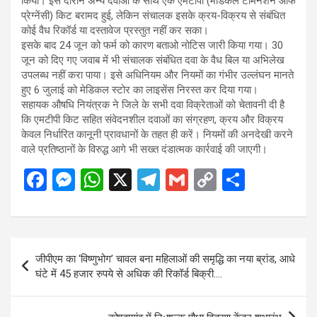
किया। इस दौरान अन्य दवाओं के साथ एक एमटीपी (मेडिकल टर्मिनेशन ऑफ
प्रेग्नेंसी) किट बरामद हुई, लेकिन संचालक इसके क्रय-विक्रय से संबंधित
कोई वैध रिकॉर्ड या दस्तावेज प्रस्तुत नहीं कर सका।
इसके बाद 24 जून को फर्म को कारण बताओ नोटिस जारी किया गया। 30
जून को दिए गए जवाब में भी संचालक संबंधित दवा के वैध बिल या अभिलेख
उपलब्ध नहीं करा पाया। इसे अधिनियम और नियमों का गंभीर उल्लंघन मानते
हुए 6 जुलाई को मेडिकल स्टोर का लाइसेंस निरस्त कर दिया गया।
सहायक औषधि नियंत्रक ने जिले के सभी दवा विक्रेताओं को चेतावनी दी है
कि एमटीपी किट सहित संवेदनशील दवाओं का संग्रहण, क्रय और विक्रय
केवल निर्धारित कानूनी प्रावधानों के तहत ही करें। नियमों की अनदेखी करने
वाले प्रतिष्ठानों के विरुद्ध आगे भी सख्त दंडात्मक कार्रवाई की जाएगी।
F
M
W
X
T
G
C
S
a
es
h
el
m
o
h
ce
se
at
e
ail
py
ar
b
n
s
gr
Li
e
Post
जीपीएम का ‘विष्णुभोग’ चावल बना महिलाओं की समृद्धि का नया ब्रांड, आधे
o
g
A
a
n
navigation
घंटे में 45 हजार रुपये से अधिक की रिकॉर्ड बिक्री….
o
er
p
m
k
k
p