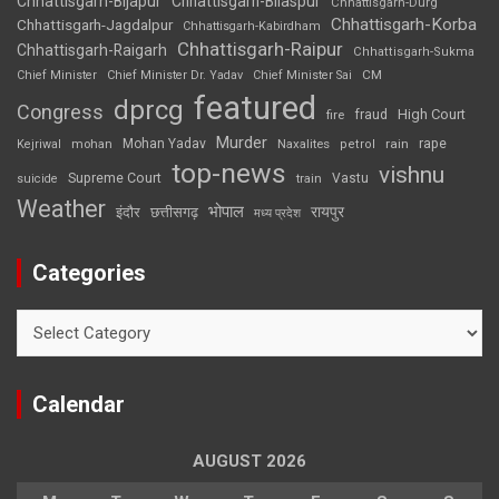
Chhattisgarh-Bijapur
Chhattisgarh-Bilaspur
Chhattisgarh-Durg
Chhattisgarh-Korba
Chhattisgarh-Jagdalpur
Chhattisgarh-Kabirdham
Chhattisgarh-Raipur
Chhattisgarh-Raigarh
Chhattisgarh-Sukma
CM
Chief Minister
Chief Minister Dr. Yadav
Chief Minister Sai
featured
dprcg
Congress
High Court
fire
fraud
Murder
rape
Mohan Yadav
Naxalites
rain
Kejriwal
mohan
petrol
top-news
vishnu
Supreme Court
Vastu
suicide
train
Weather
भोपाल
रायपुर
इंदौर
छत्तीसगढ़
मध्य प्रदेश
Categories
Categories
Calendar
AUGUST 2026