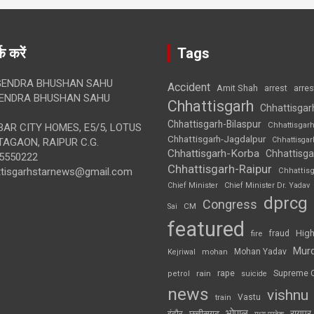
क करें
Tags
ENDRA BHUSHAN SAHU
Accident
Amit Shah
arre
arrest
ENDRA BHUSHAN SAHU
Chhattisgarh
Chhattisgar
Chhattisgarh-Bilaspur
Chhattisgar
AR CITY HOMES, E5/5, LOTUS
Chhattisgarh-Jagdalpur
Chhattisga
AGAON, RAIPUR C.G.
Chhattisgarh-Korba
Chhattisga
5550222
Chhattisgarh-Raipur
ttisgarhstarnews@gmail.com
Chhattis
Chief Minister
Chief Minister Dr. Yadav
dprcg
Congress
CM
Sai
featured
High
fire
fraud
Mur
Mohan Yadav
Kejriwal
mohan
rape
Supreme 
rain
petrol
suicide
news
vishnu
Vastu
train
भोपाल
रायपुर
इंदौर
छत्तीसगढ़