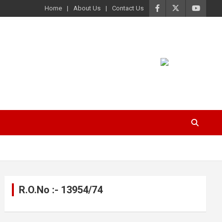
Home
About Us
Contact Us
R.O.No :- 13954/74