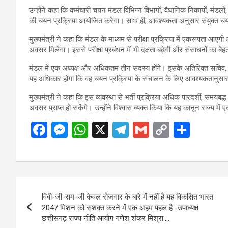
उन्होंने कहा कि कर्मचारी चयन मंडल विभिन्न विभागों, वैधानिक निकायों, मंडलों, प
की चयन प्रक्रिया आयोजित करेगा। साथ ही, आवश्यकता अनुसार संयुक्त चयन
मुख्यमंत्री ने कहा कि मंडल के माध्यम से परीक्षा प्रक्रिया में एकरूपता आ
अवसर मिलेगा। इससे परीक्षा प्रबंधन में भी दक्षता बढ़ेगी और संसाधनों का ब
मंडल में एक अध्यक्ष और अधिकतम तीन सदस्य होंगे। इसके अतिरिक्त सचिव, पर
यह अधिकार होगा कि वह चयन प्रक्रिया के संचालन के लिए आवश्यकतानुसार ए
मुख्यमंत्री ने कहा कि इस व्यवस्था से भर्ती प्रक्रिया अधिक पारदर्शी, समयबद
अवसर प्राप्त हो सकेंगे। उन्होंने विश्वास व्यक्त किया कि यह कानून राज्य में 
F
M
W
X
T
G
C
S
a
es
h
el
m
o
h
ce
se
at
e
ail
py
ar
b
n
s
gr
Li
e
Post
o
g
A
a
n
विबी-जी-राम-जी केवल रोजगार के बारे में नहीं है यह विकसित भारत
navigation
o
er
p
m
k
2047 मिशन को सशक्त करने में एक अहम पहल है -उपाध्यक्ष
छत्तीसगढ़ राज्य नीति आयोग गणेश शंकर मिश्रा….
k
p