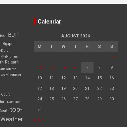
Calendar
BJP
sted
AUGUST 2026
h-Bijapur
M
T
W
T
F
S
S
h-Durg
1
2
rh-Kabirdham
rh-Raigarh
3
4
5
6
7
8
9
garh-Sukma
Chief Minister
10
11
12
13
14
15
16
17
18
19
20
21
22
23
 Court
24
25
26
27
28
29
30
der
Naxalites
top-
31
Court
Weather
« Jul