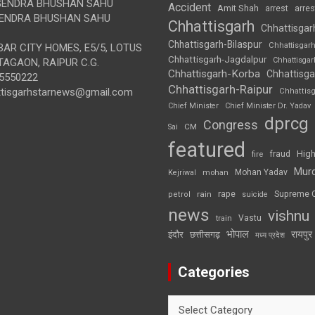
ENDRA BHUSHAN SAHU
Accident
Amit Shah
arre
arrest
ENDRA BHUSHAN SAHU
Chhattisgarh
Chhattisgar
Chhattisgarh-Bilaspur
Chhattisgar
AR CITY HOMES, E5/5, LOTUS
Chhattisgarh-Jagdalpur
Chhattisga
AGAON, RAIPUR C.G.
Chhattisgarh-Korba
Chhattisga
5550222
Chhattisgarh-Raipur
ttisgarhstarnews@gmail.com
Chhattis
Chief Minister
Chief Minister Dr. Yadav
dprcg
Congress
CM
Sai
featured
High
fire
fraud
Mur
Mohan Yadav
Kejriwal
mohan
rape
Supreme 
rain
petrol
suicide
news
vishnu
Vastu
train
भोपाल
रायपुर
इंदौर
छत्तीसगढ़
मध्य प्रदेश
Categories
Categories