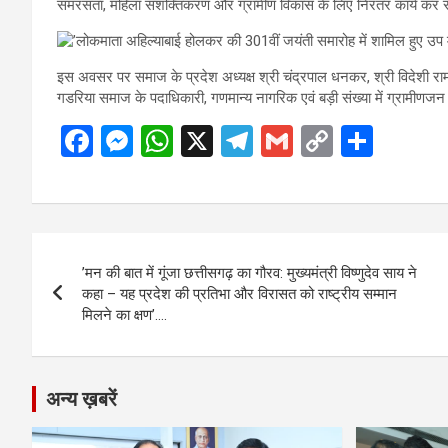
समरसता, महिला सशक्तिकरण और ग्रामीण विकास के लिए निरंतर कार्य कर र
इस अवसर पर समाज के प्रदेश अध्यक्ष श्री चंद्रपाल धनकर, श्री विदेशी राम धु
गडरिया समाज के पदाधिकारी, गणमान्य नागरिक एवं बड़ी संख्या में ग्रामीणज
F
M
W
X
T
G
C
S
a
es
h
el
m
o
h
ce
se
at
e
ail
py
ar
b
n
s
gr
Li
e
Post
o
g
A
a
n
’मन की बात में गूंजा छत्तीसगढ़ का गौरव: मुख्यमंत्री विष्णुदेव साय ने
navigation
o
er
p
m
k
कहा – यह प्रदेश की प्रतिभा और विरासत को राष्ट्रीय सम्मान
मिलने का क्षण’….
k
p
अन्य ख़बरें