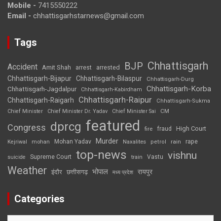
Mobile -
7415550222
Email -
chhattisgarhstarnews@gmail.com
Tags
Chhattisgarh
BJP
Accident
Amit Shah
arrested
arrest
Chhattisgarh-Bijapur
Chhattisgarh-Bilaspur
Chhattisgarh-Durg
Chhattisgarh-Korba
Chhattisgarh-Jagdalpur
Chhattisgarh-Kabirdham
Chhattisgarh-Raipur
Chhattisgarh-Raigarh
Chhattisgarh-Sukma
CM
Chief Minister
Chief Minister Dr. Yadav
Chief Minister Sai
featured
dprcg
Congress
High Court
fire
fraud
Murder
rape
Mohan Yadav
Naxalites
rain
Kejriwal
mohan
petrol
top-news
vishnu
Supreme Court
Vastu
suicide
train
Weather
भोपाल
रायपुर
इंदौर
छत्तीसगढ़
मध्य प्रदेश
Categories
Categories