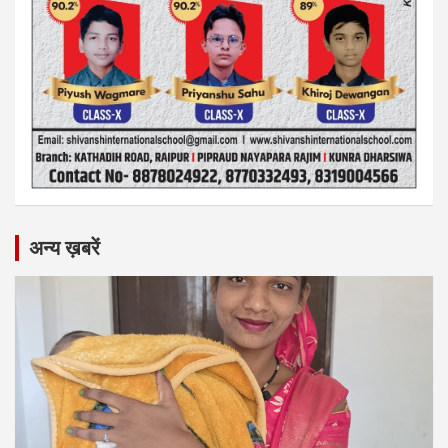
अन्य ख़बरें