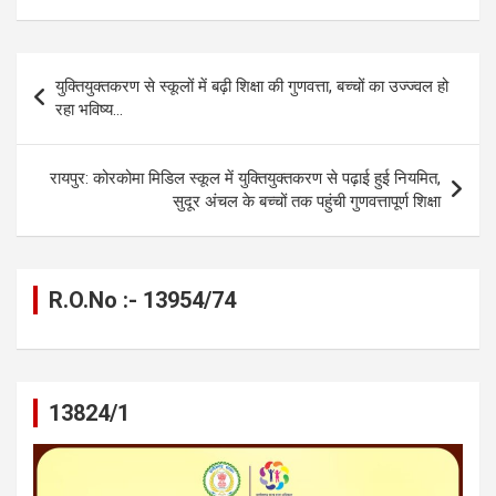
ce
se
at
e
ail
py
ar
b
n
s
gr
Li
e
Post
युक्तियुक्तकरण से स्कूलों में बढ़ी शिक्षा की गुणवत्ता, बच्चों का उज्ज्वल हो
o
g
A
a
n
navigation
रहा भविष्य…
o
er
p
m
k
k
p
रायपुर: कोरकोमा मिडिल स्कूल में युक्तियुक्तकरण से पढ़ाई हुई नियमित,
सुदूर अंचल के बच्चों तक पहुंची गुणवत्तापूर्ण शिक्षा
R.O.No :- 13954/74
13824/1