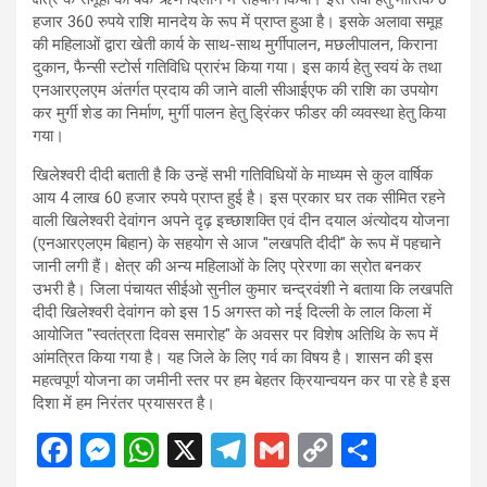
हजार 360 रुपये राशि मानदेय के रूप में प्राप्त हुआ है। इसके अलावा समूह
की महिलाओं द्वारा खेती कार्य के साथ-साथ मुर्गीपालन, मछलीपालन, किराना
दुकान, फैन्सी स्टोर्स गतिविधि प्रारंभ किया गया। इस कार्य हेतु स्वयं के तथा
एनआरएलएम अंतर्गत प्रदाय की जाने वाली सीआईएफ की राशि का उपयोग
कर मुर्गी शेड का निर्माण, मुर्गी पालन हेतु ड्रिंकर फीडर की व्यवस्था हेतु किया
गया।
खिलेश्वरी दीदी बताती है कि उन्हें सभी गतिविधियों के माध्यम से कुल वार्षिक
आय 4 लाख 60 हजार रुपये प्राप्त हुई है। इस प्रकार घर तक सीमित रहने
वाली खिलेश्वरी देवांगन अपने दृढ़ इच्छाशक्ति एवं दीन दयाल अंत्योदय योजना
(एनआरएलएम बिहान) के सहयोग से आज "लखपति दीदी" के रूप में पहचाने
जानी लगी हैं। क्षेत्र की अन्य महिलाओं के लिए प्रेरणा का स्रोत बनकर
उभरी है। जिला पंचायत सीईओ सुनील कुमार चन्द्रवंशी ने बताया कि लखपति
दीदी खिलेश्वरी देवांगन को इस 15 अगस्त को नई दिल्ली के लाल किला में
आयोजित "स्वतंत्रता दिवस समारोह" के अवसर पर विशेष अतिथि के रूप में
आंमत्रित किया गया है। यह जिले के लिए गर्व का विषय है। शासन की इस
महत्वपूर्ण योजना का जमीनी स्तर पर हम बेहतर क्रियान्वयन कर पा रहे है इस
दिशा में हम निरंतर प्रयासरत है।
F
M
W
X
T
G
C
S
a
es
h
el
m
o
h