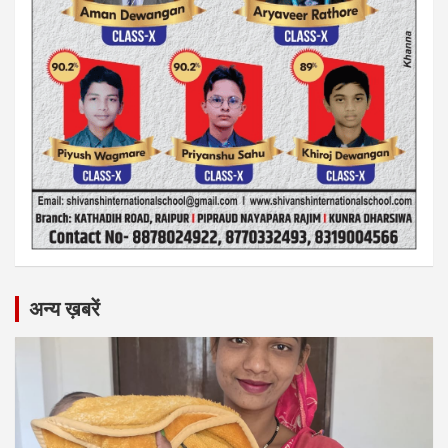
अन्य ख़बरें