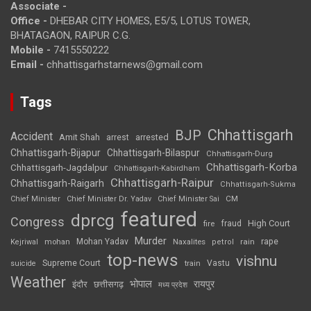
Associate -
Office -
DHEBAR CITY HOMES, E5/5, LOTUS TOWER,
BHATAGAON, RAIPUR C.G.
Mobile -
7415550222
Email -
chhattisgarhstarnews@gmail.com
Tags
Chhattisgarh
BJP
Accident
Amit Shah
arrested
arrest
Chhattisgarh-Bijapur
Chhattisgarh-Bilaspur
Chhattisgarh-Durg
Chhattisgarh-Korba
Chhattisgarh-Jagdalpur
Chhattisgarh-Kabirdham
Chhattisgarh-Raipur
Chhattisgarh-Raigarh
Chhattisgarh-Sukma
CM
Chief Minister
Chief Minister Dr. Yadav
Chief Minister Sai
featured
dprcg
Congress
High Court
fire
fraud
Murder
rape
Mohan Yadav
Naxalites
rain
Kejriwal
mohan
petrol
top-news
vishnu
Supreme Court
Vastu
suicide
train
Weather
भोपाल
रायपुर
इंदौर
छत्तीसगढ़
मध्य प्रदेश