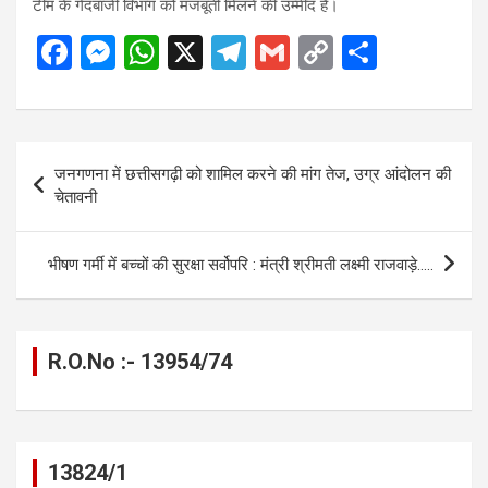
टीम के गेंदबाजी विभाग को मजबूती मिलने की उम्मीद है।
F
M
W
X
T
G
C
S
a
es
h
el
m
o
h
ce
se
at
e
ail
py
ar
b
n
s
gr
Li
e
Post
जनगणना में छत्तीसगढ़ी को शामिल करने की मांग तेज, उग्र आंदोलन की
o
g
A
a
n
navigation
चेतावनी
o
er
p
m
k
k
p
भीषण गर्मी में बच्चों की सुरक्षा सर्वोपरि : मंत्री श्रीमती लक्ष्मी राजवाड़े…..
R.O.No :- 13954/74
13824/1