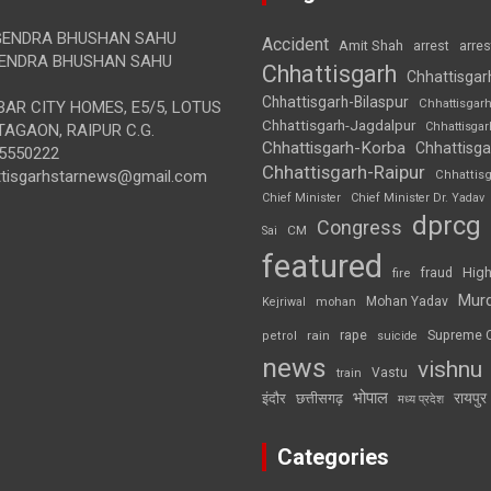
ENDRA BHUSHAN SAHU
Accident
Amit Shah
arre
arrest
ENDRA BHUSHAN SAHU
Chhattisgarh
Chhattisgar
Chhattisgarh-Bilaspur
Chhattisgar
AR CITY HOMES, E5/5, LOTUS
Chhattisgarh-Jagdalpur
Chhattisga
AGAON, RAIPUR C.G.
Chhattisgarh-Korba
Chhattisga
5550222
Chhattisgarh-Raipur
ttisgarhstarnews@gmail.com
Chhattis
Chief Minister
Chief Minister Dr. Yadav
dprcg
Congress
CM
Sai
featured
High
fire
fraud
Mur
Mohan Yadav
Kejriwal
mohan
rape
Supreme 
rain
petrol
suicide
news
vishnu
Vastu
train
भोपाल
रायपुर
इंदौर
छत्तीसगढ़
मध्य प्रदेश
Categories