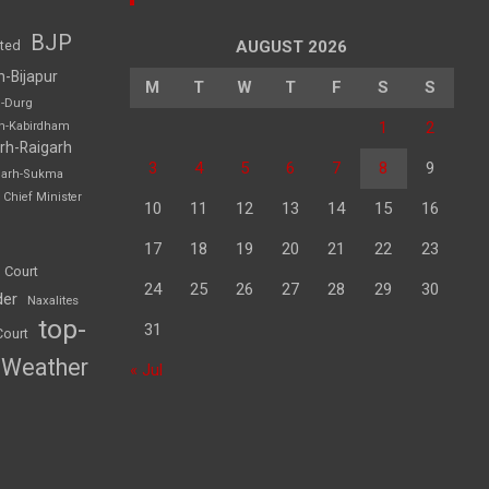
BJP
sted
AUGUST 2026
h-Bijapur
M
T
W
T
F
S
S
h-Durg
1
2
rh-Kabirdham
rh-Raigarh
3
4
5
6
7
8
9
garh-Sukma
Chief Minister
10
11
12
13
14
15
16
17
18
19
20
21
22
23
 Court
24
25
26
27
28
29
30
der
Naxalites
top-
31
Court
Weather
« Jul