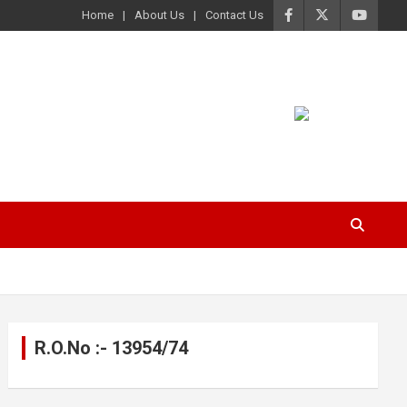
Home
About Us
Contact Us
R.O.No :- 13954/74