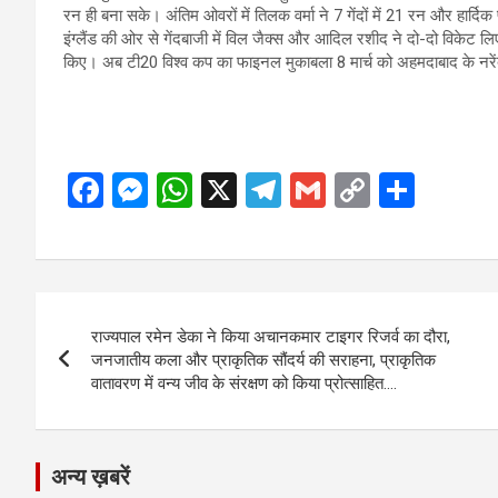
रन ही बना सके। अंतिम ओवरों में तिलक वर्मा ने 7 गेंदों में 21 रन और हार्दिक
इंग्लैंड की ओर से गेंदबाजी में विल जैक्स और आदिल रशीद ने दो-दो विकेट लि
किए। अब टी20 विश्व कप का फाइनल मुकाबला 8 मार्च को अहमदाबाद के नरेंद्
F
M
W
X
T
G
C
S
a
es
h
el
m
o
h
ce
se
at
e
ail
py
ar
b
n
s
gr
Li
e
Post
o
g
A
a
n
राज्यपाल रमेन डेका ने किया अचानकमार टाइगर रिजर्व का दौरा,
navigation
o
er
p
m
k
जनजातीय कला और प्राकृतिक सौंदर्य की सराहना, प्राकृतिक
वातावरण में वन्य जीव के संरक्षण को किया प्रोत्साहित….
k
p
अन्य ख़बरें