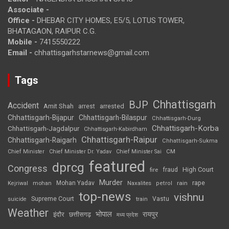
Associate -
Office -
DHEBAR CITY HOMES, E5/5, LOTUS TOWER,
BHATAGAON, RAIPUR C.G.
Mobile -
7415550222
Email -
chhattisgarhstarnews@gmail.com
Tags
Chhattisgarh
BJP
Accident
Amit Shah
arrested
arrest
Chhattisgarh-Bijapur
Chhattisgarh-Bilaspur
Chhattisgarh-Durg
Chhattisgarh-Korba
Chhattisgarh-Jagdalpur
Chhattisgarh-Kabirdham
Chhattisgarh-Raipur
Chhattisgarh-Raigarh
Chhattisgarh-Sukma
CM
Chief Minister
Chief Minister Dr. Yadav
Chief Minister Sai
featured
dprcg
Congress
High Court
fire
fraud
Murder
rape
Mohan Yadav
Naxalites
rain
Kejriwal
mohan
petrol
top-news
vishnu
Supreme Court
Vastu
suicide
train
Weather
भोपाल
रायपुर
इंदौर
छत्तीसगढ़
मध्य प्रदेश