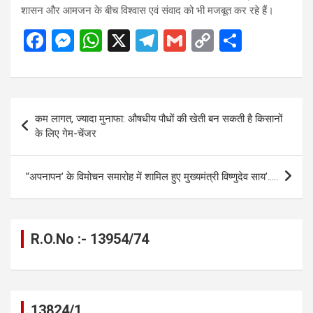
शासन और आमजन के बीच विश्वास एवं संवाद को भी मजबूत कर रहे हैं।
F
M
W
X
T
G
C
S
a
es
h
el
m
o
h
ce
se
at
e
ail
py
ar
b
n
s
gr
Li
e
Post
कम लागत, ज्यादा मुनाफा: औषधीय पौधों की खेती बन सकती है किसानों
o
g
A
a
n
navigation
के लिए गेम-चेंजर
o
er
p
m
k
k
p
’‘अपनापन’ के विमोचन समारोह में शामिल हुए मुख्यमंत्री विष्णुदेव साय’…..
R.O.No :- 13954/74
13824/1