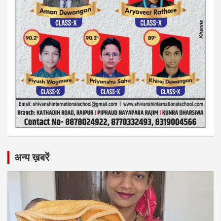
अन्य ख़बरें