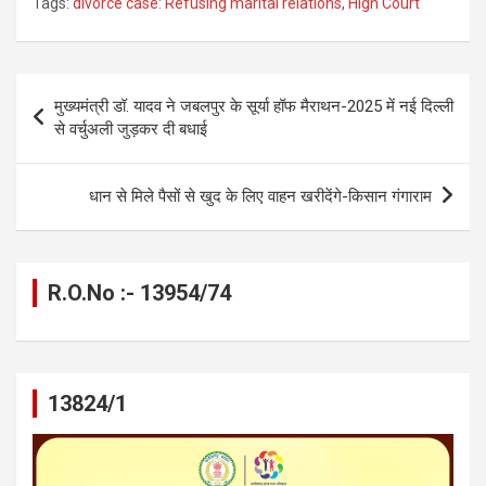
Tags:
divorce case: Refusing marital relations
,
High Court
ce
se
at
e
ail
py
ar
b
n
s
gr
Li
e
o
g
A
a
n
Post
मुख्यमंत्री डॉ. यादव ने जबलपुर के सूर्या हॉफ मैराथन-2025 में नई दिल्ली
o
er
p
m
k
navigation
से वर्चुअली जुड़कर दी बधाई
k
p
धान से मिले पैसों से खुद के लिए वाहन खरीदेंगे-किसान गंगाराम
R.O.No :- 13954/74
13824/1