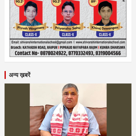
अन्य ख़बरें