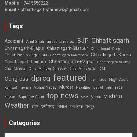
Mobile -
7415550222
Email -
chhattisgarhstarnews@gmail.com
Tags
Chhattisgarh
BJP
Accident
Amit Shah
arrested
arrest
Chhattisgarh-Bijapur
Chhattisgarh-Bilaspur
Chhattisgarh-Durg
Chhattisgarh-Korba
Chhattisgarh-Jagdalpur
Chhattisgarh-Kabirdham
Chhattisgarh-Raipur
Chhattisgarh-Raigarh
Chhattisgarh-Sukma
CM
Chief Minister
Chief Minister Dr. Yadav
Chief Minister Sai
featured
dprcg
Congress
High Court
fire
fraud
Murder
rape
Mohan Yadav
Naxalites
rain
Kejriwal
mohan
petrol
top-news
vishnu
Supreme Court
Vastu
suicide
train
Weather
भोपाल
रायपुर
इंदौर
छत्तीसगढ़
मध्य प्रदेश
Categories
Categories