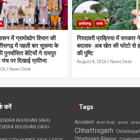
्य
छत्तीसगढ़
राज्य
शासन में ग्रामोद्योग विभाग की
गिरदावरी प्रक्रिया में सरकार ने
ीसगढ़ में पहली बार सुकमा के
बदलाव- अब खेत की फोटो से 
पुनर्वासित बेटियों ने रायपुर
की पुष्टि
े मंच पर दिखाई प्रतिभा
August 8, 2026
News Desk
026
News Desk
क करें
Tags
ENDRA BHUSHAN SAHU
Accident
Amit Shah
arre
arrest
ENDRA BHUSHAN SAHU
Chhattisgarh
Chhattisgar
Chhattisgarh-Bilaspur
Chhattisgar
AR CITY HOMES, E5/5, LOTUS