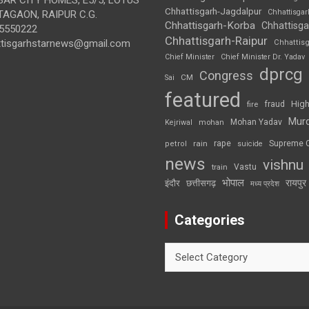
Chhattisgarh-Jagdalpur
Chhattisga
AGAON, RAIPUR C.G.
Chhattisgarh-Korba
Chhattisga
5550222
Chhattisgarh-Raipur
ttisgarhstarnews@gmail.com
Chhattis
Chief Minister
Chief Minister Dr. Yadav
dprcg
Congress
CM
Sai
featured
High
fire
fraud
Mur
Mohan Yadav
Kejriwal
mohan
rape
Supreme 
rain
petrol
suicide
news
vishnu
Vastu
train
भोपाल
रायपुर
इंदौर
छत्तीसगढ़
मध्य प्रदेश
Categories
Categories