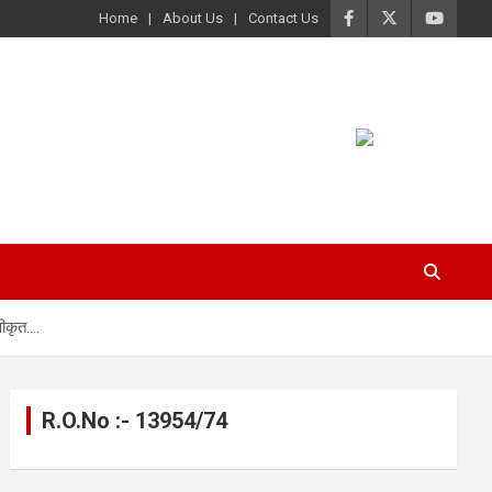
Home
About Us
Contact Us
वीकृत….
R.O.No :- 13954/74