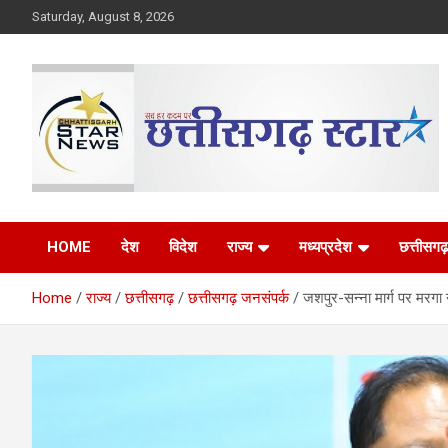
Skip
Saturday, August 8, 2026
to
content
The Rising Voice of CG
Chhattisgarh Star
HOME
देश
विदेश
राज्य
मध्यप्रदेश
छत्तीसगढ़
Home
राज्य
छत्तीसगढ़
छत्तीसगढ़ जनसंपर्क
जशपुर-सन्ना मार्ग पर मरगा 