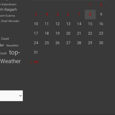
1
2
rh-Kabirdham
rh-Raigarh
3
4
5
6
7
8
9
garh-Sukma
Chief Minister
10
11
12
13
14
15
16
17
18
19
20
21
22
23
 Court
24
25
26
27
28
29
30
der
Naxalites
top-
31
Court
Weather
« Jul