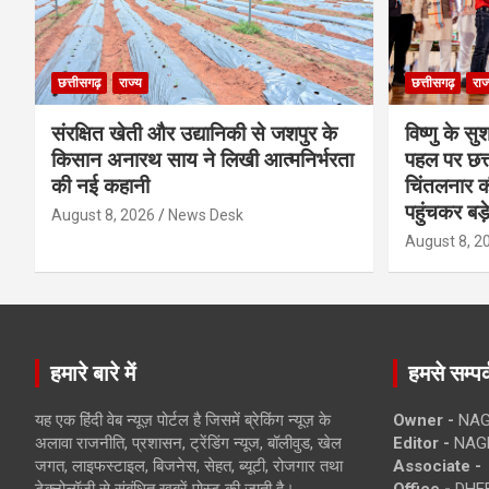
छत्तीसगढ़
राज्य
छत्तीसगढ़
राज
संरक्षित खेती और उद्यानिकी से जशपुर के
विष्णु के सु
किसान अनारथ साय ने लिखी आत्मनिर्भरता
पहल पर छत्त
की नई कहानी
चिंतलनार की 
पहुंचकर बड़
August 8, 2026
News Desk
August 8, 2
हमारे बारे में
हमसे सम्पर्
यह एक हिंदी वेब न्यूज़ पोर्टल है जिसमें ब्रेकिंग न्यूज़ के
Owner -
NAG
अलावा राजनीति, प्रशासन, ट्रेंडिंग न्यूज, बॉलीवुड, खेल
Editor -
NAG
जगत, लाइफस्टाइल, बिजनेस, सेहत, ब्यूटी, रोजगार तथा
Associate -
टेक्नोलॉजी से संबंधित खबरें पोस्ट की जाती है।
Office -
DHEB