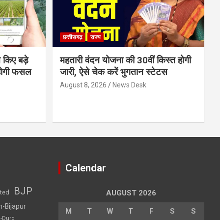
छत्तीसगढ़
राज्य
 किए बड़े
महतारी वंदन योजना की 30वीं किस्त होगी
होगी फसल
जारी, ऐसे चेक करें भुगतान स्टेटस
August 8, 2026
News Desk
Calendar
BJP
sted
AUGUST 2026
h-Bijapur
M
T
W
T
F
S
S
h-Durg