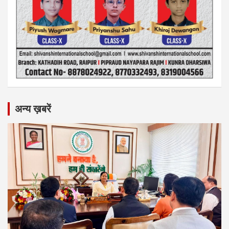
अन्य ख़बरें