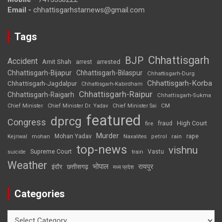
Email -
chhattisgarhstarnews@gmail.com
Tags
Chhattisgarh
BJP
Accident
Amit Shah
arrested
arrest
Chhattisgarh-Bijapur
Chhattisgarh-Bilaspur
Chhattisgarh-Durg
Chhattisgarh-Korba
Chhattisgarh-Jagdalpur
Chhattisgarh-Kabirdham
Chhattisgarh-Raipur
Chhattisgarh-Raigarh
Chhattisgarh-Sukma
CM
Chief Minister
Chief Minister Dr. Yadav
Chief Minister Sai
featured
dprcg
Congress
High Court
fire
fraud
Murder
rape
Mohan Yadav
Naxalites
rain
Kejriwal
mohan
petrol
top-news
vishnu
Supreme Court
Vastu
suicide
train
Weather
भोपाल
रायपुर
इंदौर
छत्तीसगढ़
मध्य प्रदेश
Categories
Categories