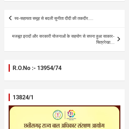
ce
se
at
e
ail
py
ar
b
n
s
gr
Li
e
Post
स्व-सहायता समूह से बदली सुनीता दीदी की तकदीर……
o
g
A
a
n
navigation
o
er
p
m
k
मजबूत इरादों और सरकारी योजनाओं के सहयोग से सपना हुआ साकार-
k
p
चित्ररेखा…..
R.O.No :- 13954/74
13824/1