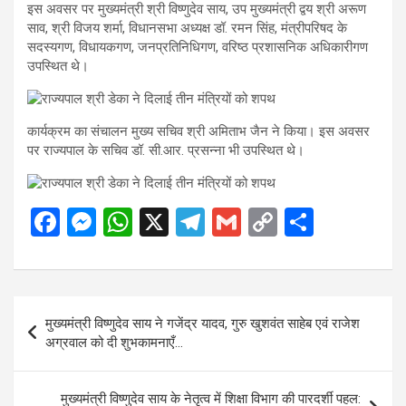
इस अवसर पर मुख्यमंत्री श्री विष्णुदेव साय, उप मुख्यमंत्री द्वय श्री अरूण
साव, श्री विजय शर्मा, विधानसभा अध्यक्ष डॉ. रमन सिंह, मंत्रीपरिषद के
सदस्यगण, विधायकगण, जनप्रतिनिधिगण, वरिष्ठ प्रशासनिक अधिकारीगण
उपस्थित थे।
कार्यक्रम का संचालन मुख्य सचिव श्री अमिताभ जैन ने किया। इस अवसर
पर राज्यपाल के सचिव डॉ. सी.आर. प्रसन्ना भी उपस्थित थे।
F
M
W
X
T
G
C
S
a
es
h
el
m
o
h
ce
se
at
e
ail
py
ar
b
n
s
gr
Li
e
Post
मुख्यमंत्री विष्णुदेव साय ने गजेंद्र यादव, गुरु खुशवंत साहेब एवं राजेश
o
g
A
a
n
navigation
अग्रवाल को दी शुभकामनाएँ…
o
er
p
m
k
k
p
मुख्यमंत्री विष्णुदेव साय के नेतृत्व में शिक्षा विभाग की पारदर्शी पहल: