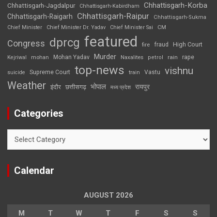
Chhattisgarh-Korba
Chhattisgarh-Jagdalpur
Chhattisgarh-Kabirdham
Chhattisgarh-Raipur
Chhattisgarh-Raigarh
Chhattisgarh-Sukma
CM
Chief Minister
Chief Minister Dr. Yadav
Chief Minister Sai
featured
dprcg
Congress
High Court
fire
fraud
Murder
rape
Mohan Yadav
Naxalites
rain
Kejriwal
mohan
petrol
top-news
vishnu
Supreme Court
Vastu
suicide
train
Weather
भोपाल
रायपुर
इंदौर
छत्तीसगढ़
मध्य प्रदेश
Categories
Categories
Calendar
AUGUST 2026
M
T
W
T
F
S
S