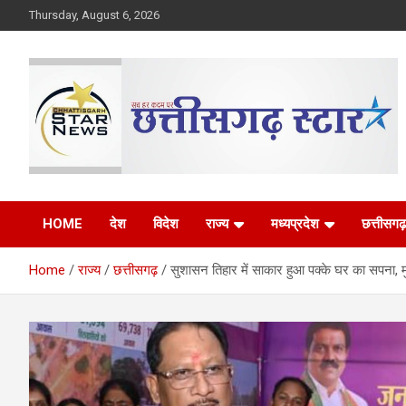
Skip
Thursday, August 6, 2026
to
content
The Rising Voice of CG
Chhattisgarh Star
HOME
देश
विदेश
राज्य
मध्यप्रदेश
छत्तीसगढ़
Home
राज्य
छत्तीसगढ़
सुशासन तिहार में साकार हुआ पक्के घर का सपना, मुख