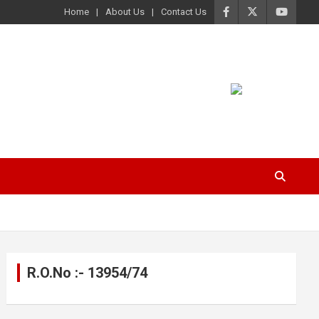
Home
About Us
Contact Us
R.O.No :- 13954/74