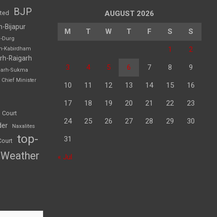
BJP
sted
AUGUST 2026
h-Bijapur
M
T
W
T
F
S
S
h-Durg
1
2
rh-Kabirdham
rh-Raigarh
3
4
5
6
7
8
9
garh-Sukma
Chief Minister
10
11
12
13
14
15
16
17
18
19
20
21
22
23
 Court
24
25
26
27
28
29
30
der
Naxalites
top-
31
Court
Weather
« Jul