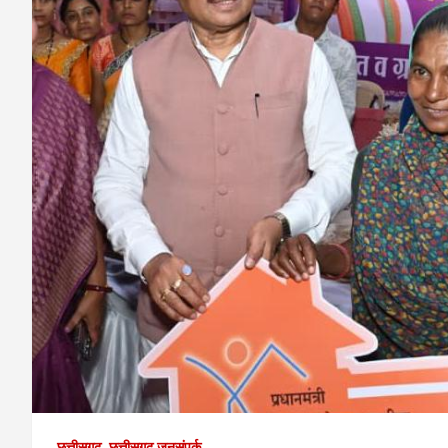
छत्तीसगढ़
छत्तीसगढ़ जनसंपर्क