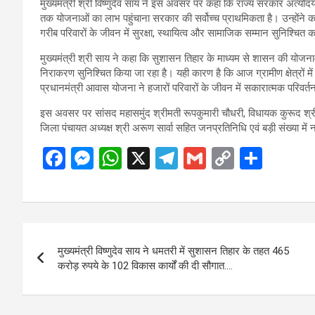
मुख्यमंत्री श्री विष्णुदेव साय ने इस अवसर पर कहा कि राज्य सरकार अंत्योद
तक योजनाओं का लाभ पहुंचाना सरकार की सर्वोच्च प्राथमिकता है। उन्होंने 
गरीब परिवारों के जीवन में सुरक्षा, स्थायित्व और सामाजिक सम्मान सुनिश्चित क
मुख्यमंत्री श्री साय ने कहा कि सुशासन तिहार के माध्यम से शासन की योज
निराकरण सुनिश्चित किया जा रहा है। यही कारण है कि आज ग्रामीण क्षेत्रों 
प्रधानमंत्री आवास योजना ने हजारों परिवारों के जीवन में सकारात्मक परिवर
इस अवसर पर सांसद महासमुंद श्रीमती रूपकुमारी चौधरी, विधायक कुरूद श्री
जिला पंचायत अध्यक्ष श्री अरूण सार्वा सहित जनप्रतिनिधि एवं बड़ी संख्या मे
F
M
W
X
T
G
C
S
a
es
h
el
m
o
h
ce
se
at
e
ail
py
ar
b
n
s
gr
Li
e
Post
o
g
A
a
n
मुख्यमंत्री विष्णुदेव साय ने धमतरी में सुशासन तिहार के तहत 465
navigation
o
er
p
m
k
करोड़ रुपये के 102 विकास कार्यों की दी सौगात….
k
p