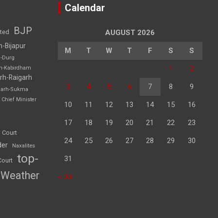
Calendar
BJP
sted
AUGUST 2026
h-Bijapur
M
T
W
T
F
S
S
h-Durg
1
2
rh-Kabirdham
rh-Raigarh
3
4
5
6
7
8
9
garh-Sukma
Chief Minister
10
11
12
13
14
15
16
17
18
19
20
21
22
23
 Court
24
25
26
27
28
29
30
der
Naxalites
top-
31
Court
Weather
« Jul