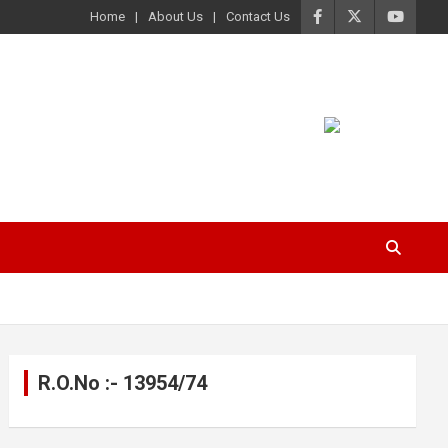
Home
About Us
Contact Us
R.O.No :- 13954/74