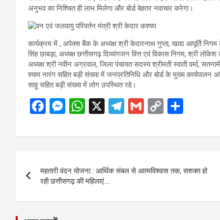
अनुभव का निश्चित ही लाभ मिलेगा और बोर्ड बेहतर नवाचार करेगा।
कार्यक्रम में , अपेक्स बैंक के अध्यक्ष श्री केदारनाथ गुप्ता, खाद्य आपूर्ति 
सिंह छाबड़ा, अध्यक्ष छत्तीसगढ़ दिव्यांगजन वित्त एवं विकास निगम, श्री लोकेश
अध्यक्ष श्री नवीन अग्रवाल, जिला पंचायत सदस्य श्रीमती स्वाती वर्मा, सतनामी
श्याम नारंग सहित बड़ी संख्या में जनप्रतिनिधि और बोर्ड के मुख्य कार्यपालन अ
साहू सहित बड़ी संख्या में लोग उपस्थित रहे।
F
M
W
X
T
G
C
S
a
es
h
el
m
o
h
ce
se
at
e
ail
py
ar
b
n
s
gr
Li
e
Post
o
g
A
a
n
महतारी वंदन योजना : आर्थिक संबल से आत्मविश्वास तक, सशक्त हो
navigation
o
er
p
m
k
रही छत्तीसगढ़ की महिलाएं….
k
p