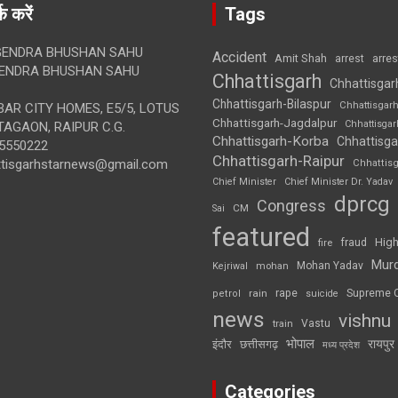
क करें
Tags
ENDRA BHUSHAN SAHU
Accident
Amit Shah
arre
arrest
ENDRA BHUSHAN SAHU
Chhattisgarh
Chhattisgar
Chhattisgarh-Bilaspur
Chhattisgar
AR CITY HOMES, E5/5, LOTUS
Chhattisgarh-Jagdalpur
Chhattisga
AGAON, RAIPUR C.G.
Chhattisgarh-Korba
Chhattisga
5550222
Chhattisgarh-Raipur
ttisgarhstarnews@gmail.com
Chhattis
Chief Minister
Chief Minister Dr. Yadav
dprcg
Congress
CM
Sai
featured
High
fire
fraud
Mur
Mohan Yadav
Kejriwal
mohan
rape
Supreme 
rain
petrol
suicide
news
vishnu
Vastu
train
भोपाल
रायपुर
इंदौर
छत्तीसगढ़
मध्य प्रदेश
Categories