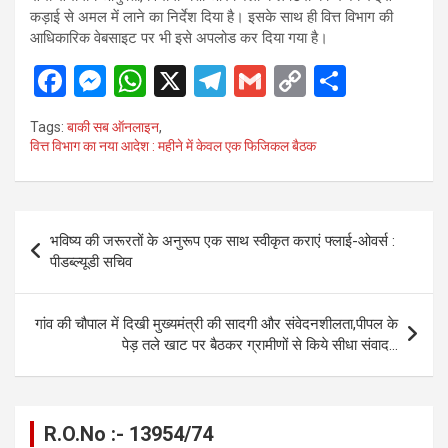
कड़ाई से अमल में लाने का निर्देश दिया है। इसके साथ ही वित्त विभाग की
आधिकारिक वेबसाइट पर भी इसे अपलोड कर दिया गया है।
F
M
W
X
T
G
C
S
a
es
h
el
m
o
h
Tags:
बाकी सब ऑनलाइन
,
ce
se
at
e
ail
py
ar
वित्त विभाग का नया आदेश : महीने में केवल एक फिजिकल बैठक
b
n
s
gr
Li
e
o
g
A
a
n
Post
o
er
p
m
k
भविष्य की जरूरतों के अनुरूप एक साथ स्वीकृत कराएं फ्लाई-ओवर्स :
navigation
पीडब्ल्यूडी सचिव
k
p
गांव की चौपाल में दिखी मुख्यमंत्री की सादगी और संवेदनशीलता,पीपल के
पेड़ तले खाट पर बैठकर ग्रामीणों से किये सीधा संवाद…
R.O.No :- 13954/74