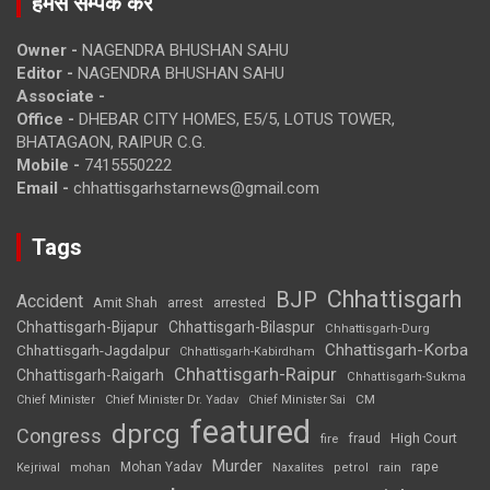
हमसे सम्पर्क करें
Owner -
NAGENDRA BHUSHAN SAHU
Editor -
NAGENDRA BHUSHAN SAHU
Associate -
Office -
DHEBAR CITY HOMES, E5/5, LOTUS TOWER,
BHATAGAON, RAIPUR C.G.
Mobile -
7415550222
Email -
chhattisgarhstarnews@gmail.com
Tags
Chhattisgarh
BJP
Accident
Amit Shah
arrested
arrest
Chhattisgarh-Bijapur
Chhattisgarh-Bilaspur
Chhattisgarh-Durg
Chhattisgarh-Korba
Chhattisgarh-Jagdalpur
Chhattisgarh-Kabirdham
Chhattisgarh-Raipur
Chhattisgarh-Raigarh
Chhattisgarh-Sukma
CM
Chief Minister
Chief Minister Dr. Yadav
Chief Minister Sai
featured
dprcg
Congress
High Court
fire
fraud
Murder
rape
Mohan Yadav
Naxalites
rain
Kejriwal
mohan
petrol