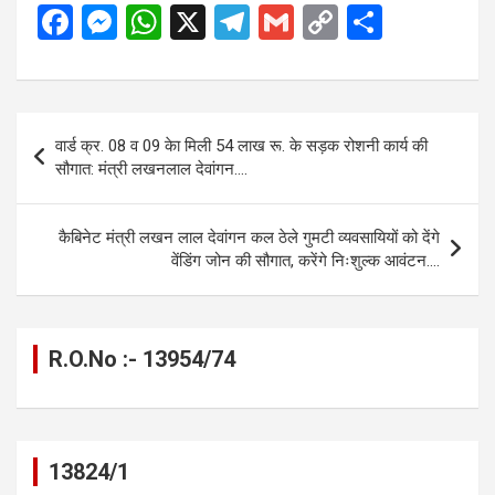
F
M
W
X
T
G
C
S
a
es
h
el
m
o
h
ce
se
at
e
ail
py
ar
b
n
s
gr
Li
e
Post
वार्ड क्र. 08 व 09 केा मिली 54 लाख रू. के सड़क रोशनी कार्य की
o
g
A
a
n
navigation
सौगात: मंत्री लखनलाल देवांगन….
o
er
p
m
k
k
p
कैबिनेट मंत्री लखन लाल देवांगन कल ठेले गुमटी व्यवसायियों को देंगे
वेंडिंग जोन की सौगात, करेंगे निःशुल्क आवंटन….
R.O.No :- 13954/74
13824/1