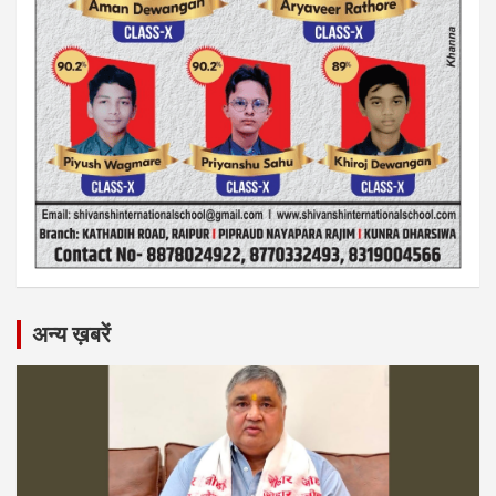
अन्य ख़बरें