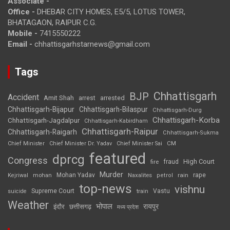
Associate -
Office -
DHEBAR CITY HOMES, E5/5, LOTUS TOWER,
BHATAGAON, RAIPUR C.G.
Mobile -
7415550222
Email -
chhattisgarhstarnews@gmail.com
Tags
Chhattisgarh
BJP
Accident
Amit Shah
arrested
arrest
Chhattisgarh-Bijapur
Chhattisgarh-Bilaspur
Chhattisgarh-Durg
Chhattisgarh-Korba
Chhattisgarh-Jagdalpur
Chhattisgarh-Kabirdham
Chhattisgarh-Raipur
Chhattisgarh-Raigarh
Chhattisgarh-Sukma
CM
Chief Minister
Chief Minister Dr. Yadav
Chief Minister Sai
featured
dprcg
Congress
High Court
fire
fraud
Murder
rape
Mohan Yadav
Naxalites
rain
Kejriwal
mohan
petrol
top-news
vishnu
Supreme Court
Vastu
suicide
train
Weather
भोपाल
रायपुर
इंदौर
छत्तीसगढ़
मध्य प्रदेश