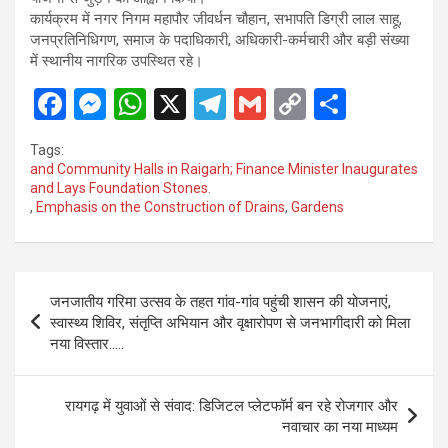
कार्यक्रम में नगर निगम महापौर जीवर्धन चौहान, सभापति डिग्री लाल साहू,
जनप्रतिनिधिगण, समाज के पदाधिकारी, अधिकारी-कर्मचारी और बड़ी संख्या
में स्थानीय नागरिक उपस्थित रहे।
F
M
W
X
T
G
C
S
a
es
h
el
m
o
h
Tags:
ce
se
at
e
ail
py
ar
and Community Halls in Raigarh; Finance Minister Inaugurates
and Lays Foundation Stones.
b
n
s
gr
Li
e
,
Emphasis on the Construction of Drains
,
Gardens
o
g
A
a
n
o
er
p
m
k
Post
k
p
जनजातीय गरिमा उत्सव के तहत गांव-गांव पहुंची शासन की योजनाएं,
navigation
स्वास्थ्य शिविर, संतृप्ति अभियान और वृक्षारोपण से जनभागीदारी को मिला
नया विस्तार…..
रायगढ़ में युवाओं से संवाद: डिजिटल प्लेटफॉर्म बन रहे रोजगार और
नवाचार का नया माध्यम