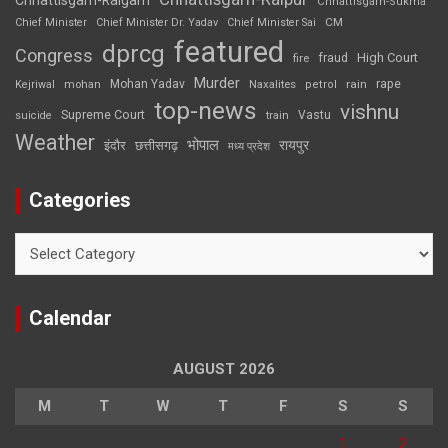
Chhattisgarh-Sukma
CM
Chief Minister
Chief Minister Dr. Yadav
Chief Minister Sai
featured
dprcg
Congress
High Court
fire
fraud
Murder
rape
Mohan Yadav
Naxalites
rain
Kejriwal
mohan
petrol
top-news
vishnu
Supreme Court
Vastu
suicide
train
Weather
भोपाल
रायपुर
इंदौर
छत्तीसगढ़
मध्य प्रदेश
Categories
Categories
Calendar
AUGUST 2026
M
T
W
T
F
S
S
1
2