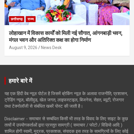
छत्तीसगढ़
राज्य
लोहाखान में विकास कार्यों को मिली नई सौगात, आंगनबाड़ी भवन,
मंगल भवन और अतिरिक्त कक्ष का होगा निर्माण
August 9, 2026
News Desk
हमारे बारे में
यह एक हिंदी वेब न्यूज़ पोर्टल है जिसमें ब्रेकिंग न्यूज़ के अलावा राजनीति, प्रशासन,
ट्रेंडिंग न्यूज, बॉलीवुड, खेल जगत, लाइफस्टाइल, बिजनेस, सेहत, ब्यूटी, रोजगार
तथा टेक्नोलॉजी से संबंधित खबरें पोस्ट की जाती है।
Disclaimer - समाचार से सम्बंधित किसी भी तरह के विवाद के लिए साइट के कुछ
तत्वों में उपयोगकर्ताओं द्वारा प्रस्तुत सामग्री ( समाचार / फोटो / विडियो आदि )
शामिल होगी स्वामी, मुद्रक, प्रकाशक, संपादक इस तरह के सामग्रियों के लिए कोई