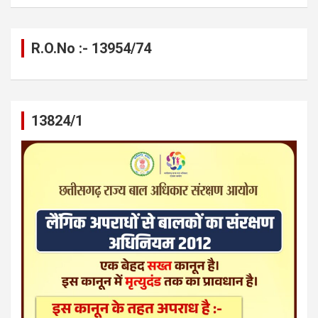
R.O.No :- 13954/74
13824/1