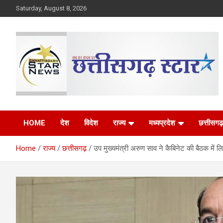
Skip
Saturday, August 8, 2026
to
content
The Rising Voice of CG
Chhattisgarh Star
HOME
देश
विदेश
राज्य
मध्यप्रदेश
छत्तीसगढ़
Home
राज्य
छत्तीसगढ़
उप मुख्यमंत्री अरुण साव ने कैबिनेट की बैठक में ल