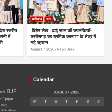
छत्तीसगढ़
राज्य
देश स्तरीय
विशेष लेख : ढाई साल की उपलब्धियाँ-
शनी में
छत्तीसगढ़ का श्रमिक कल्याण के क्षेत्र में
री
नई पहचान
August 7, 2026
News Desk
Calendar
BJP
sted
AUGUST 2026
h-Bijapur
M
T
W
T
F
S
S
h-Durg
1
2
rh-Kabirdham