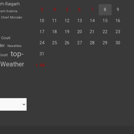
rh-Raigarh
3
4
5
6
7
8
9
garh-Sukma
Chief Minister
10
11
12
13
14
15
16
17
18
19
20
21
22
23
 Court
24
25
26
27
28
29
30
der
Naxalites
top-
31
Court
Weather
« Jul