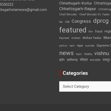
Chhattisgarh-Korba
Chhattisga
5550222
Chhattisgarh-Raipur
ttisgarhstarnews@gmail.com
Chhattis
Chief Minister
Chief Minister Dr. Yadav
dprcg
Congress
CM
Sai
featured
High
fire
fraud
Mur
Mohan Yadav
Kejriwal
mohan
rape
Supreme 
rain
petrol
suicide
news
vishnu
Vastu
train
भोपाल
रायपुर
इंदौर
छत्तीसगढ़
मध्य प्रदेश
Categories
Categories