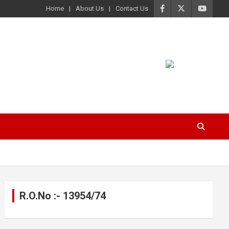
Home
About Us
Contact Us
R.O.No :- 13954/74