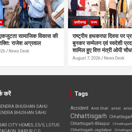
्य
छत्तीसगढ़
राज्य
कजुटता सामाजिक विकास की
राष्ट्रीय हथकरघा दिवस पर प्र
क्ति: राजेश अग्रवाल
बुनकर सम्मेलन एवं स्वदेशी प्रदर्
शामिल हुए वित्त मंत्री ओपी चौध
026
News Desk
August 7, 2026
News Desk
क करें
Tags
ENDRA BHUSHAN SAHU
Accident
Amit Shah
arre
arrest
ENDRA BHUSHAN SAHU
Chhattisgarh
Chhattisgar
Chhattisgarh-Bilaspur
Chhattisgar
AR CITY HOMES, E5/5, LOTUS
Chhattisgarh-Jagdalpur
Chhattisga
AGAON, RAIPUR C.G.