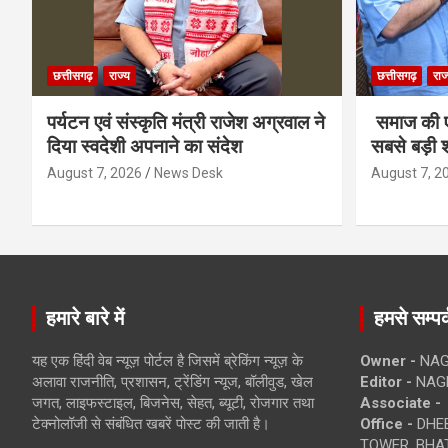
छत्तीसगढ़
राज्य
छत्तीसगढ़
राज
पर्यटन एवं संस्कृति मंत्री राजेश अग्रवाल ने
समाज की ए
दिया स्वदेशी अपनाने का संदेश
सबसे बड़ी श
August 7, 2026
News Desk
August 7, 2
हमारे बारे में
हमसे सम्पर्
यह एक हिंदी वेब न्यूज़ पोर्टल है जिसमें ब्रेकिंग न्यूज़ के
Owner -
NAG
अलावा राजनीति, प्रशासन, ट्रेंडिंग न्यूज, बॉलीवुड, खेल
Editor -
NAG
जगत, लाइफस्टाइल, बिजनेस, सेहत, ब्यूटी, रोजगार तथा
Associate -
टेक्नोलॉजी से संबंधित खबरें पोस्ट की जाती है।
Office -
DHEB
TOWER, BHAT