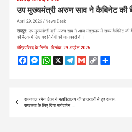
उप मुख्यमंत्री अरुण साव ने कैबिनेट की 
April 29, 2026
News Desk
रायपुर:
उप मुख्यमंत्री श्री अरुण साव ने आज मंत्रालय में राज्य कैबिनेट की बै
की बैठक में लिए गए निर्णयों की जानकारी दी।
मंत्रिपरिषद के निर्णय : दिनांक: 29 अप्रैल 2026
F
M
W
X
T
G
C
S
a
es
h
el
m
o
h
ce
se
at
e
ail
py
ar
b
n
s
gr
Li
e
Post
o
g
A
a
n
राज्यपाल रमेन डेका ने महाविद्यालय की छात्राओं से हुए रूबरू,
navigation
o
er
p
m
k
सफलता के लिए दिया मार्गदर्शन…..
k
p