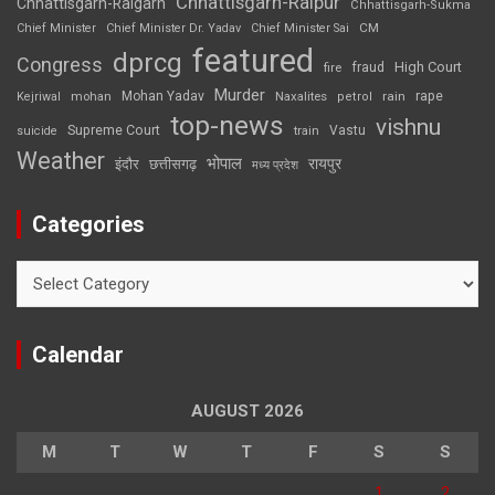
Chhattisgarh-Raipur
Chhattisgarh-Raigarh
Chhattisgarh-Sukma
CM
Chief Minister
Chief Minister Dr. Yadav
Chief Minister Sai
featured
dprcg
Congress
High Court
fire
fraud
Murder
rape
Mohan Yadav
Naxalites
rain
Kejriwal
mohan
petrol
top-news
vishnu
Supreme Court
Vastu
suicide
train
Weather
भोपाल
रायपुर
इंदौर
छत्तीसगढ़
मध्य प्रदेश
Categories
Categories
Calendar
AUGUST 2026
M
T
W
T
F
S
S
1
2