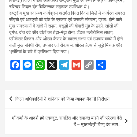
विशेषज्ञ) जिला नोडल अधिकारी राष्ट्रीय मुख स्वास्थ्य नियंत्रण कार्यक्रम ,
रविन्द्र सिदार दंत चिकित्सक सहायक उपस्थित थे।
राष्ट्रीय मुख स्वास्थ्य कार्यक्रम अंतर्गत विगत दिवस जिले में कार्यरत समस्त
सीएचो एवं आरएचो को दांत के प्रकार एवं उसकी संरचना, प्रायः होने वाले
मुख समस्याओं में दांतों में सड़न, मसूड़ों की बीमारी मुंह के छाले, सांसों की
दुर्गंध, दांत दर्द और दांतों का टेढ़ा-मेढ़ा होना, डेंटल फ्लोरोसिस लक्षण,
प्रीकेंसर लिजन और ओरल कैंसर के कारण,लक्षण एवं उपचार,बच्चों में होने
वाली मुख संबंधी रोग, उपचार एवं रोकथाम, ओरल हेल्थ से जुड़े मिथक और
भ्रांतियां के बारे में प्रशिक्षण दिया गया।
F
M
W
X
T
G
C
S
a
es
h
el
m
o
h
ce
se
at
e
ail
py
ar
b
n
s
gr
Li
e
Post
जिला अधिकारियों ने शनिवार को किया व्यापक मैदानी निरीक्षण
o
g
A
a
n
navigation
o
er
p
m
k
माँ कर्मा के आदर्श हमें एकजुट, संगठित और सशक्त बनने की प्रेरणा देते
k
p
हैं – मुख्यमंत्री विष्णु देव साय….