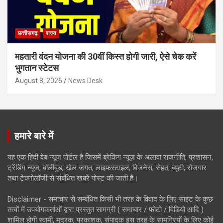
छत्तीसगढ़
राज्य
महतारी वंदन योजना की 30वीं किस्त होगी जारी, ऐसे चेक करें
भुगतान स्टेटस
August 8, 2026
News Desk
हमारे बारे में
यह एक हिंदी वेब न्यूज़ पोर्टल है जिसमें ब्रेकिंग न्यूज़ के अलावा राजनीति, प्रशासन,
ट्रेंडिंग न्यूज, बॉलीवुड, खेल जगत, लाइफस्टाइल, बिजनेस, सेहत, ब्यूटी, रोजगार
तथा टेक्नोलॉजी से संबंधित खबरें पोस्ट की जाती है।
Disclaimer - समाचार से सम्बंधित किसी भी तरह के विवाद के लिए साइट के कुछ
तत्वों में उपयोगकर्ताओं द्वारा प्रस्तुत सामग्री ( समाचार / फोटो / विडियो आदि )
शामिल होगी स्वामी, मुद्रक, प्रकाशक, संपादक इस तरह के सामग्रियों के लिए कोई