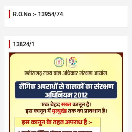
R.O.No :- 13954/74
13824/1