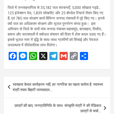
जिले में जनसहभागिता से 35,182 जल संरचनाएँ, 5,000 सोखता गड्ढे ,
125 इंजेक्शन वेल, 1,839 सोखपीट और 25 बोरवेल रिचार्ज तैयार किए गए
हैं, एवं 785 जल संरक्षण कार्य विभिन्न जनपद पंचायतों में पूरे किए गए। इनसे
वर्षा जल का अधिकतम संरक्षण और भूजल पुनर्भरण संभव हुआ। इस
अभियान से जिले के सभी पांच जनपद पंचायत महासमुंद, बागबाहरा, पिथौरा,
बसना और सरायपाली में वर्षाजल संचयन की दिशा में ठोस कदम उठाए गए हैं।
इससे भूजल स्तर में वृद्धि के साथ-साथ ग्रामीणों को सिंचाई और पेयजल
उपलब्धता में दीर्घकालिक लाभ मिलेगा।
F
M
W
X
T
G
C
S
a
es
h
el
m
o
h
ce
se
at
e
ail
py
ar
b
n
s
gr
Li
e
Post
स्वच्छता केवल कार्यक्रम नहीं, हर नागरिक का पहला कर्तव्य है: स्वास्थ्य
o
g
A
a
n
navigation
मंत्री श्याम बिहारी जायसवाल….
o
er
p
m
k
k
p
छात्रों की बात, जनप्रतिनिधि के साथ: संस्कृति मंत्री ने की मेडिकल
छात्रों से चर्चा….