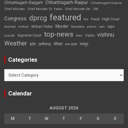
Chhattisgarh-Raipur
Chhattisgarh-Raigarh
Chhattisgarh-Sukma
CM
Chief Minister
Chief Minister Dr. Yadav
Chief Minister Sai
featured
dprcg
Congress
High Court
fire
fraud
Murder
rape
Mohan Yadav
Naxalites
rain
Kejriwal
mohan
petrol
top-news
vishnu
Supreme Court
Vastu
suicide
train
Weather
भोपाल
रायपुर
इंदौर
छत्तीसगढ़
मध्य प्रदेश
Categories
Categories
Calendar
AUGUST 2026
M
T
W
T
F
S
S