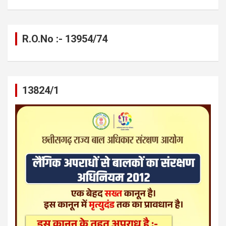
R.O.No :- 13954/74
13824/1