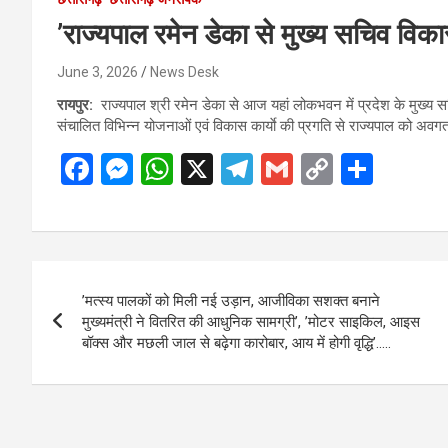
’राज्यपाल रमेन डेका से मुख्य सचिव विक
June 3, 2026
News Desk
रायपुर:
राज्यपाल श्री रमेन डेका से आज यहां लोकभवन में प्रदेश के मुख्य सच
संचालित विभिन्न योजनाओं एवं विकास कार्याे की प्रगति से राज्यपाल को अव
F
M
W
X
T
G
C
S
a
es
h
el
m
o
h
ce
se
at
e
ail
py
ar
b
n
s
gr
Li
e
Post
o
g
A
a
n
’मत्स्य पालकों को मिली नई उड़ान, आजीविका सशक्त बनाने
navigation
o
er
p
m
k
मुख्यमंत्री ने वितरित की आधुनिक सामग्री’, ’मोटर साइकिल, आइस
बॉक्स और मछली जाल से बढ़ेगा कारोबार, आय में होगी वृद्धि’…..
k
p