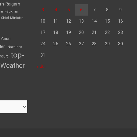
rh-Raigarh
3
4
5
6
7
8
9
garh-Sukma
Chief Minister
10
11
12
13
14
15
16
17
18
19
20
21
22
23
 Court
24
25
26
27
28
29
30
der
Naxalites
top-
31
Court
Weather
« Jul