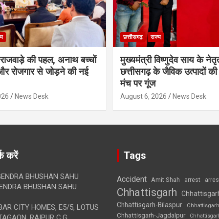
्य
छत्तीसगढ़
राज्य
मी राजवाड़े की पहल, अनाथ बच्चों
मुख्यमंत्री विष्णुदेव साय के नेतृत्
र रोजगार से जोड़ने की नई
छत्तीसगढ़ के जैविक उत्पादों की 
मंच पर गूंज
026
News Desk
August 6, 2026
News Desk
क करें
Tags
ENDRA BHUSHAN SAHU
Accident
Amit Shah
arre
arrest
ENDRA BHUSHAN SAHU
Chhattisgarh
Chhattisgar
Chhattisgarh-Bilaspur
Chhattisgar
AR CITY HOMES, E5/5, LOTUS
Chhattisgarh-Jagdalpur
Chhattisga
AGAON, RAIPUR C.G.