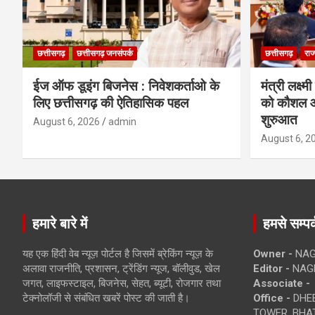
छत्तीसगढ़
छत्तीसगढ़ जनसंपर्क
छत्तीसगढ़
राज
ईज ऑफ डूइंग बिजनेस : निवेशकर्ताओ के
मंत्री लक्ष्
लिए छत्तीसगढ़ की ऐतिहासिक पहल
को कौशल औ
शुरुआत
August 6, 2026
admin
August 6, 2
हमारे बारे में
हमसे सम्पर्
यह एक हिंदी वेब न्यूज़ पोर्टल है जिसमें ब्रेकिंग न्यूज़ के
Owner -
NAG
अलावा राजनीति, प्रशासन, ट्रेंडिंग न्यूज, बॉलीवुड, खेल
Editor -
NAG
जगत, लाइफस्टाइल, बिजनेस, सेहत, ब्यूटी, रोजगार तथा
Associate -
टेक्नोलॉजी से संबंधित खबरें पोस्ट की जाती है।
Office -
DHEB
TOWER, BHAT