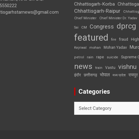
Chhattisgarh-Korba
Chhattisga
5550222
Chhattisgarh-Raipur
ttisgarhstarnews@gmail.com
Chhattis
Chief Minister
Chief Minister Dr. Yadav
dprcg
Congress
CM
Sai
featured
High
fire
fraud
Mur
Mohan Yadav
Kejriwal
mohan
rape
Supreme 
rain
petrol
suicide
news
vishnu
Vastu
train
भोपाल
रायपुर
इंदौर
छत्तीसगढ़
मध्य प्रदेश
Categories
Categories