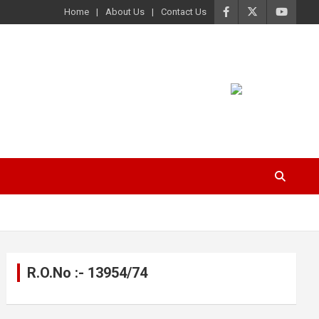
Home
About Us
Contact Us
R.O.No :- 13954/74