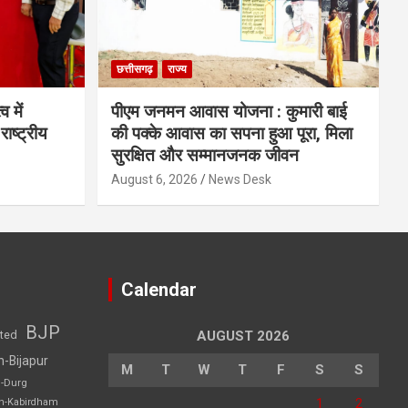
छत्तीसगढ़
राज्य
व में
पीएम जनमन आवास योजना : कुमारी बाई
राष्ट्रीय
की पक्के आवास का सपना हुआ पूरा, मिला
सुरक्षित और सम्मानजनक जीवन
August 6, 2026
News Desk
Calendar
BJP
sted
AUGUST 2026
h-Bijapur
M
T
W
T
F
S
S
h-Durg
1
2
rh-Kabirdham