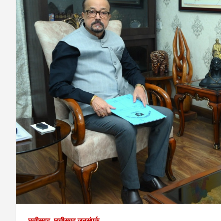
छत्तीसगढ़
छत्तीसगढ़ जनसंपर्क