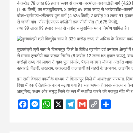
4 करोड़ 78 लाख 86 हजार रूपए से करमा–बरभांठा–सरगाढोड़ी मार्ग (4.20
(1.40 किमी) का मजबूतीकरण, 2 करोड़ 89 लाख रूपए से भरदैयाडीह–कलमीट
चौक–दर्राभाठा–लीलागर पुल मार्ग (4.525 किमी),2 करोड़ 20 लाख 91 हजार र
से जांजी गांव–सीआईएसएफ कॉलोनी तक सीसी रोड (1.675 किमी),
तथा 99 लाख 99 हजार रूपए से नवीन सामुदायिक भवन निर्माण शामिल है।
मुख्यमंत्री श्री साय ने बिलासपुर जिले के विविध ग्रामीण एवं वनांचल क्षेत्रों म
से मंगला एसटीपी तक सड़क निर्माण (8 करोड़ 12 लाख 68 हजार रूपए), बगधर्
करोड़ों रूपए की लागत से वृहद पुल निर्माण, पीएम जनमन योजना अंतर्गत आमागोहन
बहतराई, पेंडारी, लखराम, अकलतरी जलाशयों एवं नहरों के उन्नयन, लाइनिंग एवं
इन सभी विकास कार्यों के माध्यम से बिलासपुर जिले में आधारभूत संरचना, सिंच
दिशा में एक ऐतिहासिक कदम बढ़ाया गया है। यह व्यापक विकास-संकल्प न केवल व
आधुनिक, सक्षम और समृद्ध जिले के रूप में स्थापित करने की मजबूत नींव भी 
F
M
W
X
T
G
C
S
a
es
h
el
m
o
h
ce
se
at
e
ail
py
ar
b
n
s
gr
Li
e