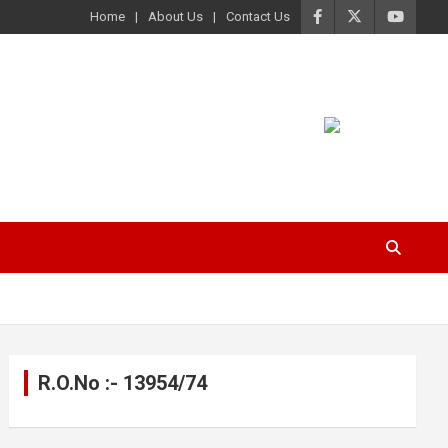
Home
About Us
Contact Us
R.O.No :- 13954/74