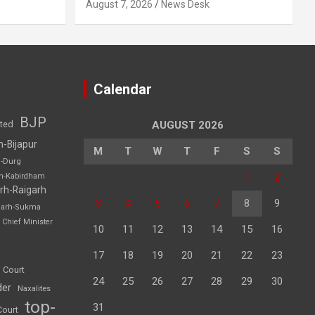
August 7, 2026
News Desk
Calendar
BJP
sted
AUGUST 2026
h-Bijapur
M
T
W
T
F
S
S
h-Durg
1
2
rh-Kabirdham
rh-Raigarh
3
4
5
6
7
8
9
garh-Sukma
Chief Minister
10
11
12
13
14
15
16
17
18
19
20
21
22
23
 Court
24
25
26
27
28
29
30
der
Naxalites
top-
31
Court