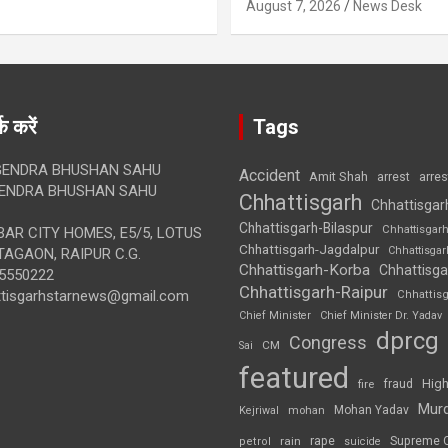
August 7, 2026
News Desk
क करें
Tags
ENDRA BHUSHAN SAHU
Accident
Amit Shah
arre
arrest
ENDRA BHUSHAN SAHU
Chhattisgarh
Chhattisgar
Chhattisgarh-Bilaspur
Chhattisgar
AR CITY HOMES, E5/5, LOTUS
Chhattisgarh-Jagdalpur
Chhattisga
AGAON, RAIPUR C.G.
Chhattisgarh-Korba
Chhattisga
5550222
Chhattisgarh-Raipur
ttisgarhstarnews@gmail.com
Chhattis
Chief Minister
Chief Minister Dr. Yadav
dprcg
Congress
CM
Sai
featured
High
fire
fraud
Mur
Mohan Yadav
Kejriwal
mohan
rape
Supreme 
rain
petrol
suicide