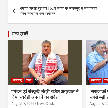
Post
o
g
A
a
n
भगवान बिरसा मुंडा की 150वीं जयंती पर महासमुंद में जनजातीय
navigation
o
er
p
m
k
गौरव दिवस का भव्य आयोजन
k
p
अन्य ख़बरें
छत्तीसगढ़
राज्य
छत्तीसगढ़
राज
पर्यटन एवं संस्कृति मंत्री राजेश अग्रवाल ने
समाज की ए
दिया स्वदेशी अपनाने का संदेश
सबसे बड़ी श
August 7, 2026
News Desk
August 7, 2