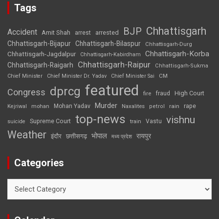
Tags
Chhattisgarh
BJP
Accident
Amit Shah
arrested
arrest
Chhattisgarh-Bijapur
Chhattisgarh-Bilaspur
Chhattisgarh-Durg
Chhattisgarh-Korba
Chhattisgarh-Jagdalpur
Chhattisgarh-Kabirdham
Chhattisgarh-Raipur
Chhattisgarh-Raigarh
Chhattisgarh-Sukma
CM
Chief Minister
Chief Minister Dr. Yadav
Chief Minister Sai
featured
dprcg
Congress
High Court
fire
fraud
Murder
rape
Mohan Yadav
Naxalites
rain
Kejriwal
mohan
petrol
top-news
vishnu
Supreme Court
Vastu
suicide
train
Weather
भोपाल
रायपुर
इंदौर
छत्तीसगढ़
मध्य प्रदेश
Categories
Categories