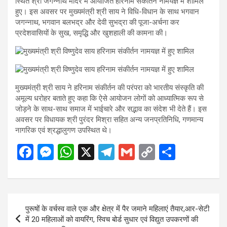
स्थित श्री जगन्नाथ मंदिर में आयोजित हरिनाम संकीर्तन नामयज्ञ में शामिल
हुए। इस अवसर पर मुख्यमंत्री श्री साय ने विधि-विधान के साथ भगवान
जगन्नाथ, भगवान बलभद्र और देवी सुभद्रा की पूजा-अर्चना कर
प्रदेशवासियों के सुख, समृद्धि और खुशहाली की कामना की।
मुख्यमंत्री श्री साय ने हरिनाम संकीर्तन की परंपरा को भारतीय संस्कृति की
अमूल्य धरोहर बताते हुए कहा कि ऐसे आयोजन लोगों को आध्यात्मिक रूप से
जोड़ने के साथ-साथ समाज में भाईचारे और सद्भाव का संदेश भी देते हैं। इस
अवसर पर विधायक श्री पुरंदर मिश्रा सहित अन्य जनप्रतिनिधि, गणमान्य
नागरिक एवं श्रद्धालुगण उपस्थित थे।
F
M
W
X
T
G
C
S
a
es
h
el
m
o
h
ce
se
at
e
ail
py
ar
b
n
s
gr
Li
e
Post
पुरूषों के वर्चस्व वाले एक और क्षेत्र में पैर जमाने महिलाएं तैयार,आर-सेटी
o
g
A
a
n
navigation
में 20 महिलाओं को वायरिंग, स्विच बोर्ड सुधार एवं विद्युत उपकरणों की