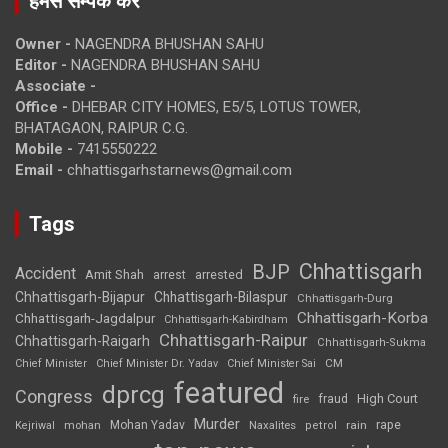
हमसे सम्पर्क करें
Owner -
NAGENDRA BHUSHAN SAHU
Editor -
NAGENDRA BHUSHAN SAHU
Associate -
Office -
DHEBAR CITY HOMES, E5/5, LOTUS TOWER,
BHATAGAON, RAIPUR C.G.
Mobile -
7415550222
Email -
chhattisgarhstarnews@gmail.com
Tags
Chhattisgarh
BJP
Accident
Amit Shah
arrested
arrest
Chhattisgarh-Bijapur
Chhattisgarh-Bilaspur
Chhattisgarh-Durg
Chhattisgarh-Korba
Chhattisgarh-Jagdalpur
Chhattisgarh-Kabirdham
Chhattisgarh-Raipur
Chhattisgarh-Raigarh
Chhattisgarh-Sukma
CM
Chief Minister
Chief Minister Dr. Yadav
Chief Minister Sai
featured
dprcg
Congress
High Court
fire
fraud
Murder
rape
Mohan Yadav
Naxalites
rain
Kejriwal
mohan
petrol