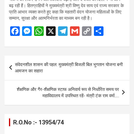
बढ़ रही हैं। हितग्राहियों ने मुख्यमंत्री श्री विष्णु देव साय एवं राज्य सरकार के
प्रति आभार व्यक्त करते हुए कहा कि महतारी वंदन योजना महिलाओं के लिए
सम्मान, सुरक्षा और आत्मनिर्भरता का माध्यम बन रही है।
F
M
W
X
T
G
C
S
a
es
h
el
m
o
h
ce
se
at
e
ail
py
ar
b
n
s
gr
Li
e
Post
संवेदनशील शासन की पहल: मुख्यमंत्री बिजली बिल भुगतान योजना बनी
o
g
A
a
n
navigation
आमजन का सहारा
o
er
p
m
k
k
p
शैक्षणिक और गैर-शैक्षणिक स्टाफ अनिवार्य रूप से निर्धारित समय पर
महाविद्यालय में उपस्थित रहें- मंत्री टंक राम वर्मा…..
R.O.No :- 13954/74