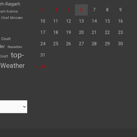
rh-Raigarh
3
4
5
6
7
8
9
garh-Sukma
Chief Minister
10
11
12
13
14
15
16
17
18
19
20
21
22
23
 Court
24
25
26
27
28
29
30
der
Naxalites
top-
31
Court
Weather
« Jul