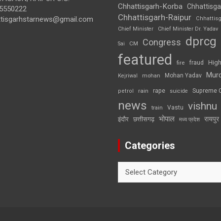
Chhattisgarh-Korba
Chhattisga
5550222
Chhattisgarh-Raipur
ttisgarhstarnews@gmail.com
Chhattis
Chief Minister
Chief Minister Dr. Yadav
dprcg
Congress
CM
Sai
featured
High
fire
fraud
Mur
Mohan Yadav
Kejriwal
mohan
rape
Supreme 
rain
petrol
suicide
news
vishnu
Vastu
train
भोपाल
रायपुर
इंदौर
छत्तीसगढ़
मध्य प्रदेश
Categories
Categories