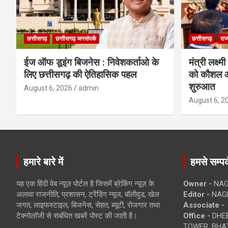
छत्तीसगढ़
छत्तीसगढ़ जनसंपर्क
छत्तीसगढ़
राज
ईज ऑफ डूइंग बिजनेस : निवेशकर्ताओ के
मंत्री लक्ष्
लिए छत्तीसगढ़ की ऐतिहासिक पहल
को कौशल औ
शुरुआत
August 6, 2026
admin
August 6, 2
हमारे बारे में
हमसे सम्पर्
यह एक हिंदी वेब न्यूज़ पोर्टल है जिसमें ब्रेकिंग न्यूज़ के
Owner -
NAG
अलावा राजनीति, प्रशासन, ट्रेंडिंग न्यूज, बॉलीवुड, खेल
Editor -
NAG
जगत, लाइफस्टाइल, बिजनेस, सेहत, ब्यूटी, रोजगार तथा
Associate -
टेक्नोलॉजी से संबंधित खबरें पोस्ट की जाती है।
Office -
DHEB
TOWER, BHAT