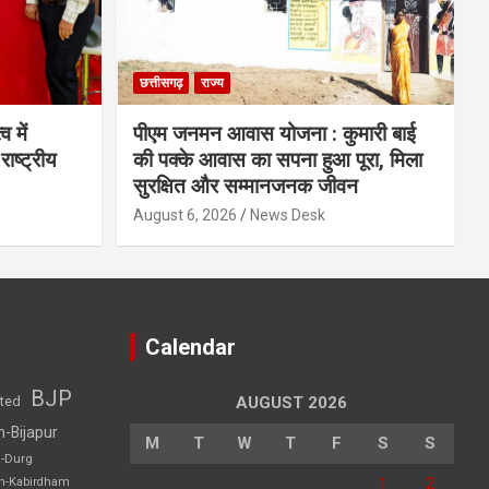
छत्तीसगढ़
राज्य
व में
पीएम जनमन आवास योजना : कुमारी बाई
राष्ट्रीय
की पक्के आवास का सपना हुआ पूरा, मिला
सुरक्षित और सम्मानजनक जीवन
August 6, 2026
News Desk
Calendar
BJP
sted
AUGUST 2026
h-Bijapur
M
T
W
T
F
S
S
h-Durg
1
2
rh-Kabirdham