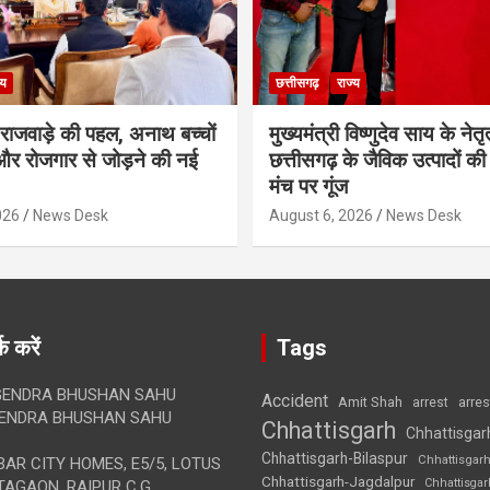
्य
छत्तीसगढ़
राज्य
मी राजवाड़े की पहल, अनाथ बच्चों
मुख्यमंत्री विष्णुदेव साय के नेतृत्
र रोजगार से जोड़ने की नई
छत्तीसगढ़ के जैविक उत्पादों की 
मंच पर गूंज
026
News Desk
August 6, 2026
News Desk
क करें
Tags
ENDRA BHUSHAN SAHU
Accident
Amit Shah
arre
arrest
ENDRA BHUSHAN SAHU
Chhattisgarh
Chhattisgar
Chhattisgarh-Bilaspur
Chhattisgar
AR CITY HOMES, E5/5, LOTUS
Chhattisgarh-Jagdalpur
Chhattisga
AGAON, RAIPUR C.G.