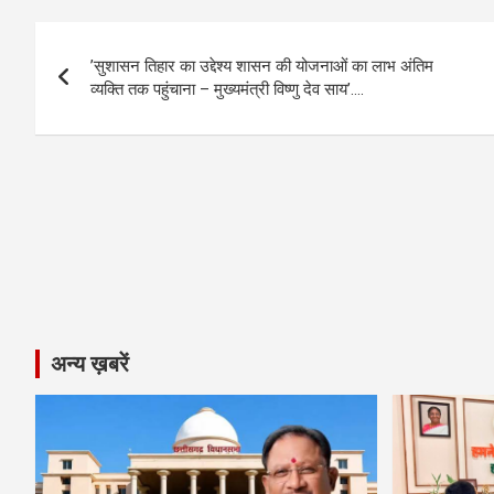
b
n
s
gr
Li
e
Post
o
g
A
a
n
’सुशासन तिहार का उद्देश्य शासन की योजनाओं का लाभ अंतिम
navigation
o
er
p
m
k
व्यक्ति तक पहुंचाना – मुख्यमंत्री विष्णु देव साय’….
k
p
अन्य ख़बरें