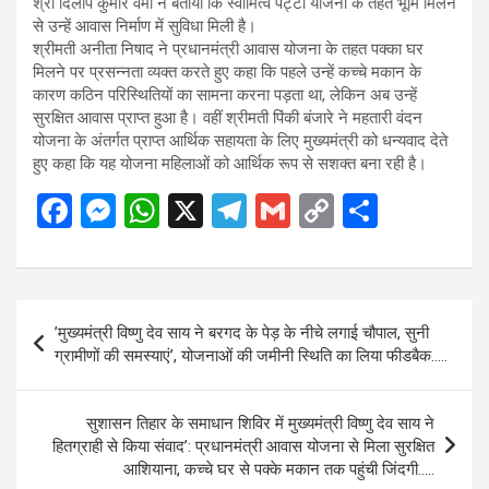
श्री दिलीप कुमार वर्मा ने बताया कि स्वामित्व पट्टा योजना के तहत भूमि मिलने
से उन्हें आवास निर्माण में सुविधा मिली है।
श्रीमती अनीता निषाद ने प्रधानमंत्री आवास योजना के तहत पक्का घर
मिलने पर प्रसन्नता व्यक्त करते हुए कहा कि पहले उन्हें कच्चे मकान के
कारण कठिन परिस्थितियों का सामना करना पड़ता था, लेकिन अब उन्हें
सुरक्षित आवास प्राप्त हुआ है। वहीं श्रीमती पिंकी बंजारे ने महतारी वंदन
योजना के अंतर्गत प्राप्त आर्थिक सहायता के लिए मुख्यमंत्री को धन्यवाद देते
हुए कहा कि यह योजना महिलाओं को आर्थिक रूप से सशक्त बना रही है।
F
M
W
X
T
G
C
S
a
es
h
el
m
o
h
ce
se
at
e
ail
py
ar
b
n
s
gr
Li
e
Post
’मुख्यमंत्री विष्णु देव साय ने बरगद के पेड़ के नीचे लगाई चौपाल, सुनी
o
g
A
a
n
navigation
ग्रामीणों की समस्याएं’, योजनाओं की जमीनी स्थिति का लिया फीडबैक…..
o
er
p
m
k
k
p
सुशासन तिहार के समाधान शिविर में मुख्यमंत्री विष्णु देव साय ने
हितग्राही से किया संवाद’: प्रधानमंत्री आवास योजना से मिला सुरक्षित
आशियाना, कच्चे घर से पक्के मकान तक पहुंची जिंदगी…..