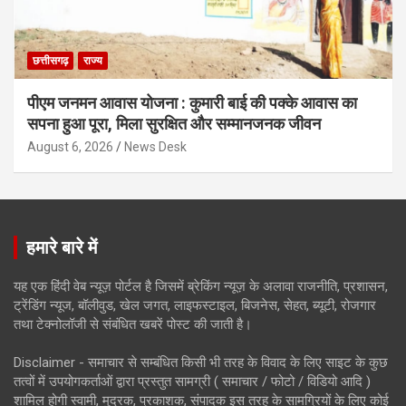
छत्तीसगढ़
राज्य
पीएम जनमन आवास योजना : कुमारी बाई की पक्के आवास का
सपना हुआ पूरा, मिला सुरक्षित और सम्मानजनक जीवन
August 6, 2026
News Desk
हमारे बारे में
यह एक हिंदी वेब न्यूज़ पोर्टल है जिसमें ब्रेकिंग न्यूज़ के अलावा राजनीति, प्रशासन,
ट्रेंडिंग न्यूज, बॉलीवुड, खेल जगत, लाइफस्टाइल, बिजनेस, सेहत, ब्यूटी, रोजगार
तथा टेक्नोलॉजी से संबंधित खबरें पोस्ट की जाती है।
Disclaimer - समाचार से सम्बंधित किसी भी तरह के विवाद के लिए साइट के कुछ
तत्वों में उपयोगकर्ताओं द्वारा प्रस्तुत सामग्री ( समाचार / फोटो / विडियो आदि )
शामिल होगी स्वामी, मुद्रक, प्रकाशक, संपादक इस तरह के सामग्रियों के लिए कोई