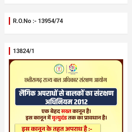
R.O.No :- 13954/74
13824/1