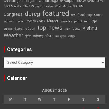
Chhattisgarh-Raipur
Chhattisgarh-Raigarh
Chhattisgarh-Sukma
CM
Chief Minister
Chief Minister Dr. Yadav
Chief Minister Sai
featured
dprcg
Congress
High Court
fire
fraud
Murder
rape
Mohan Yadav
Naxalites
rain
Kejriwal
mohan
petrol
top-news
vishnu
Supreme Court
Vastu
suicide
train
Weather
भोपाल
रायपुर
इंदौर
छत्तीसगढ़
मध्य प्रदेश
Categories
Categories
Calendar
AUGUST 2026
M
T
W
T
F
S
S
1
2