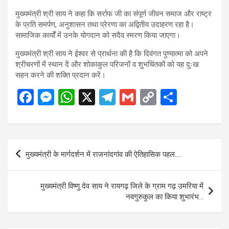
मुख्यमंत्री श्री साय ने कहा कि सर्राफ जी का संपूर्ण जीवन समाज और राष्ट्र
के प्रति समर्पण, अनुशासन तथा प्रेरणा का अद्वितीय उदाहरण रहा है।
सामाजिक कार्यों में उनके योगदान को सदैव स्मरण किया जाएगा।
मुख्यमंत्री श्री साय ने ईश्वर से प्रार्थना की है कि दिवंगत पुण्यात्मा को अपने
श्रीचरणों में स्थान दें और शोकाकुल परिजनों व शुभचिंतकों को यह दुःख
सहन करने की शक्ति प्रदान करें।
F
M
W
X
T
G
C
S
a
es
h
el
m
o
h
ce
se
at
e
ail
py
ar
b
n
s
gr
Li
e
Post
मुख्यमंत्री के मार्गदर्शन में राजनांदगांव की ऐतिहासिक पहल….
o
g
A
a
n
navigation
o
er
p
m
k
मुख्यमंत्री विष्णु देव साय ने रायगढ़ जिले के ग्राम गढ़ उमरिया में
k
p
नवगुरुकुल का किया शुभारंभ…