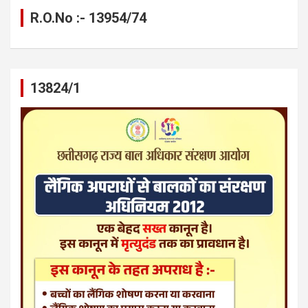
R.O.No :- 13954/74
13824/1