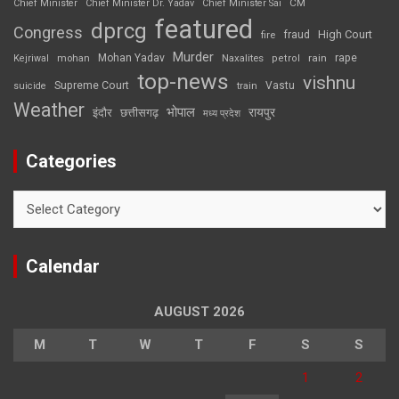
CM
Chief Minister
Chief Minister Dr. Yadav
Chief Minister Sai
featured
dprcg
Congress
High Court
fire
fraud
Murder
rape
Mohan Yadav
Naxalites
rain
Kejriwal
mohan
petrol
top-news
vishnu
Supreme Court
Vastu
suicide
train
Weather
भोपाल
रायपुर
इंदौर
छत्तीसगढ़
मध्य प्रदेश
Categories
Categories
Calendar
AUGUST 2026
M
T
W
T
F
S
S
1
2