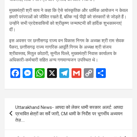
मुख्यमंत्री श्री साय ने कहा कि ऐसे सांस्कृतिक और धार्मिक आयोजन न केवल
हमारी परंपराओं को जीवित रखते हैं, बल्कि नई पीढ़ी को संस्कारों से जोड़ते हैं।
उन्होंने सभी प्रदेशवासियों को श्रीकृष्ण जन्माष्टमी की हार्दिक शुभकामनाएं
दीं।
इस अवसर पर छत्तीसगढ़ राज्य वन विकास निगम के अध्यक्ष श्री राम सेवक
पैकरा, छत्तीसगढ़ राज्य नागरिक आपूर्ति निगम के अध्यक्ष श्री संजय
श्रीवास्तव, मितुल कोठारी, सुनील पिल्ले, मुख्यमंत्री निवास कार्यालय के
अधिकारी-कर्मचारी सहित अन्य गणमान्यजन उपस्थित थे।
F
M
W
X
T
G
C
S
a
es
h
el
m
o
h
ce
se
at
e
ail
py
ar
b
n
s
gr
Li
e
Post
Uttarakhand News- आपदा को लेकर धामी सरकार अलर्ट: आपदा
o
g
A
a
n
navigation
प्रभावित क्षेत्रों का सर्वे जारी, CM धामी के निर्देश पर भूगर्भीय अध्ययन
o
er
p
m
k
तेज़….
k
p