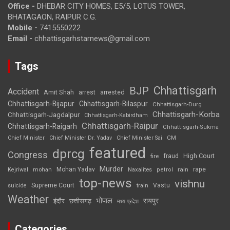
Office -
DHEBAR CITY HOMES, E5/5, LOTUS TOWER,
BHATAGAON, RAIPUR C.G.
Mobile -
7415550222
Email -
chhattisgarhstarnews@gmail.com
Tags
Chhattisgarh
BJP
Accident
Amit Shah
arrested
arrest
Chhattisgarh-Bijapur
Chhattisgarh-Bilaspur
Chhattisgarh-Durg
Chhattisgarh-Korba
Chhattisgarh-Jagdalpur
Chhattisgarh-Kabirdham
Chhattisgarh-Raipur
Chhattisgarh-Raigarh
Chhattisgarh-Sukma
CM
Chief Minister
Chief Minister Dr. Yadav
Chief Minister Sai
featured
dprcg
Congress
High Court
fire
fraud
Murder
rape
Mohan Yadav
Naxalites
rain
Kejriwal
mohan
petrol
top-news
vishnu
Supreme Court
Vastu
suicide
train
Weather
भोपाल
रायपुर
इंदौर
छत्तीसगढ़
मध्य प्रदेश
Categories