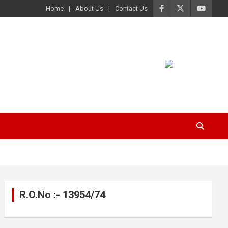
Home
About Us
Contact Us
R.O.No :- 13954/74