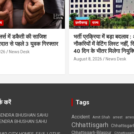
्य
छत्तीसगढ़
राज्य
लर्स में डकैती की साजिश
भर्ती प्रक्रिया में बड़ा बदलाव :
रदात से पहले 3 युवक गिरफ्तार
नौकरियों में वेटिंग लिस्ट नहीं, 
40 दिन के भीतर मिलेगा नियुक्त
026
News Desk
August 8, 2026
News Desk
क करें
Tags
ENDRA BHUSHAN SAHU
Accident
Amit Shah
arre
arrest
ENDRA BHUSHAN SAHU
Chhattisgarh
Chhattisgar
Chhattisgarh-Bilaspur
Chhattisgar
AR CITY HOMES, E5/5, LOTUS