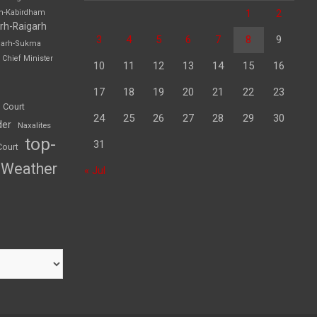
1
2
rh-Kabirdham
rh-Raigarh
3
4
5
6
7
8
9
garh-Sukma
Chief Minister
10
11
12
13
14
15
16
17
18
19
20
21
22
23
 Court
24
25
26
27
28
29
30
der
Naxalites
top-
31
Court
Weather
« Jul