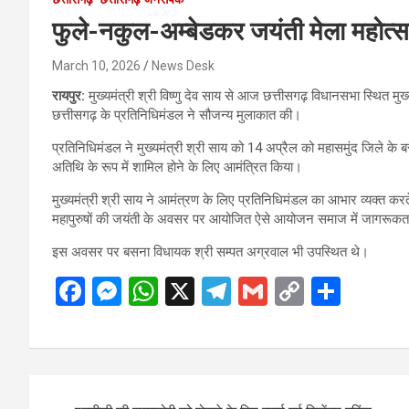
फुले-नकुल-अम्बेडकर जयंती मेला महोत्स
March 10, 2026
News Desk
रायपुर:
मुख्यमंत्री श्री विष्णु देव साय से आज छत्तीसगढ़ विधानसभा स्थित मुख
छत्तीसगढ़ के प्रतिनिधिमंडल ने सौजन्य मुलाकात की।
प्रतिनिधिमंडल ने मुख्यमंत्री श्री साय को 14 अप्रैल को महासमुंद जिले के ब
अतिथि के रूप में शामिल होने के लिए आमंत्रित किया।
मुख्यमंत्री श्री साय ने आमंत्रण के लिए प्रतिनिधिमंडल का आभार व्यक्त क
महापुरुषों की जयंती के अवसर पर आयोजित ऐसे आयोजन समाज में जागरूकता
इस अवसर पर बसना विधायक श्री सम्पत अग्रवाल भी उपस्थित थे।
F
M
W
X
T
G
C
S
a
es
h
el
m
o
h
ce
se
at
e
ail
py
ar
b
n
s
gr
Li
e
Post
o
g
A
a
n