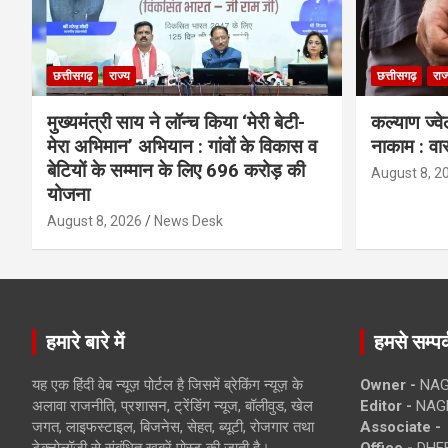
छत्तीसगढ़
राज्य
छत्तीसगढ़
राज
मुख्यमंत्री साय ने लॉन्च किया ‘मेरी बेटी-
कल्याण ज्वे
मेरा अभिमान’ अभियान : गांवों के विकास व
नाकाम : वा
बेटियों के सम्मान के लिए 696 करोड़ की
August 8, 2
योजना
August 8, 2026
News Desk
हमारे बारे में
हमसे सम्पर्
यह एक हिंदी वेब न्यूज़ पोर्टल है जिसमें ब्रेकिंग न्यूज़ के
Owner -
NAG
अलावा राजनीति, प्रशासन, ट्रेंडिंग न्यूज, बॉलीवुड, खेल
Editor -
NAG
जगत, लाइफस्टाइल, बिजनेस, सेहत, ब्यूटी, रोजगार तथा
Associate -
टेक्नोलॉजी से संबंधित खबरें पोस्ट की जाती है।
Office -
DHEB