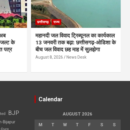
छत्तीसगढ़
राज्य
 अब
महानदी जल विवाद ट्रिब्यूनल का कार्यकाल
रिजल्ट के
13 जनवरी तक बढ़ा: छत्तीसगढ़-ओडिशा के
ि पत्र
बीच जल विवाद छह माह में सुलझेगा
August 8, 2026
News Desk
Calendar
BJP
sted
AUGUST 2026
h-Bijapur
M
T
W
T
F
S
S
h-Durg