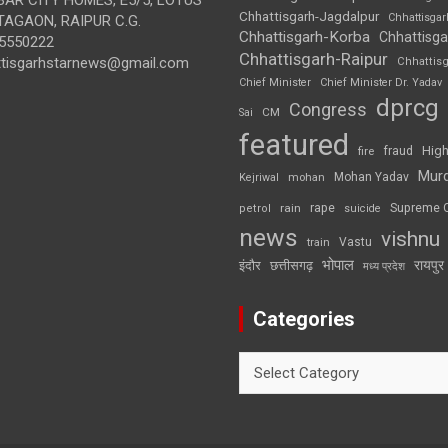
Chhattisgarh-Jagdalpur
Chhattisga
AGAON, RAIPUR C.G.
Chhattisgarh-Korba
Chhattisga
5550222
Chhattisgarh-Raipur
ttisgarhstarnews@gmail.com
Chhattis
Chief Minister
Chief Minister Dr. Yadav
dprcg
Congress
CM
Sai
featured
High
fire
fraud
Mur
Mohan Yadav
Kejriwal
mohan
rape
Supreme 
rain
petrol
suicide
news
vishnu
Vastu
train
भोपाल
रायपुर
इंदौर
छत्तीसगढ़
मध्य प्रदेश
Categories
Categories