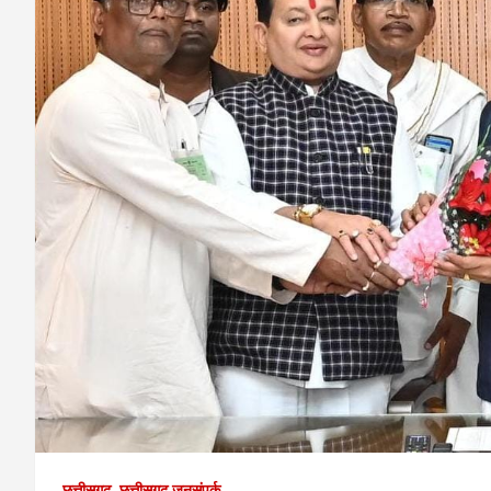
छत्तीसगढ़
छत्तीसगढ़ जनसंपर्क