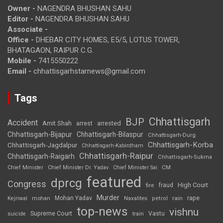
Owner -
NAGENDRA BHUSHAN SAHU
Editor -
NAGENDRA BHUSHAN SAHU
Associate -
Office -
DHEBAR CITY HOMES, E5/5, LOTUS TOWER,
BHATAGAON, RAIPUR C.G.
Mobile -
7415550222
Email -
chhattisgarhstarnews@gmail.com
Tags
Chhattisgarh
BJP
Accident
Amit Shah
arrested
arrest
Chhattisgarh-Bijapur
Chhattisgarh-Bilaspur
Chhattisgarh-Durg
Chhattisgarh-Korba
Chhattisgarh-Jagdalpur
Chhattisgarh-Kabirdham
Chhattisgarh-Raipur
Chhattisgarh-Raigarh
Chhattisgarh-Sukma
CM
Chief Minister
Chief Minister Dr. Yadav
Chief Minister Sai
featured
dprcg
Congress
High Court
fire
fraud
Murder
rape
Mohan Yadav
Naxalites
rain
Kejriwal
mohan
petrol
top-news
vishnu
Supreme Court
Vastu
suicide
train