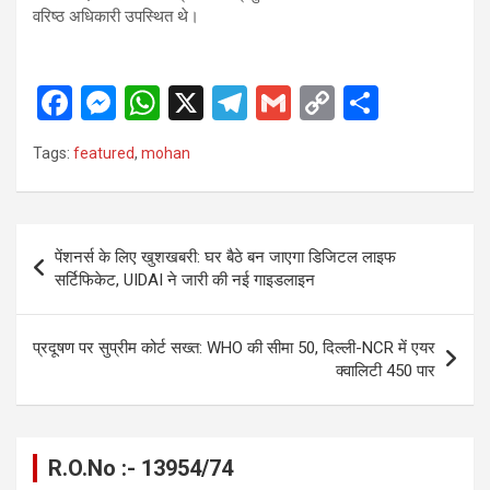
वरिष्ठ अधिकारी उपस्थित थे।
F
M
W
X
T
G
C
S
a
es
h
el
m
o
h
Tags:
featured
,
mohan
ce
se
at
e
ail
py
ar
b
n
s
gr
Li
e
o
g
A
a
n
Post
पेंशनर्स के लिए खुशखबरी: घर बैठे बन जाएगा डिजिटल लाइफ
o
er
p
m
k
navigation
सर्टिफिकेट, UIDAI ने जारी की नई गाइडलाइन
k
p
प्रदूषण पर सुप्रीम कोर्ट सख्त: WHO की सीमा 50, दिल्ली-NCR में एयर
क्वालिटी 450 पार
R.O.No :- 13954/74