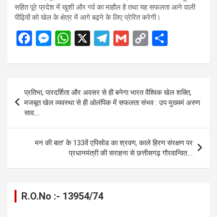
सहित पूरे प्रदेश में खुशी और गर्व का माहौल है तथा यह सफलता आने वाली
पीढ़ियों को खेल के क्षेत्र में आगे बढ़ने के लिए प्रेरित करेगी।
F
M
W
X
T
G
C
S
a
es
h
el
m
o
h
ce
se
at
e
ail
py
ar
b
n
s
gr
Li
e
Post
प्रतिभा, पारदर्शिता और अवसर से ही बनेगा भारत वैश्विक खेल शक्ति,
o
g
A
a
n
navigation
मजबूत खेल व्यवस्था से ही ओलंपिक में सफलता संभव : उप मुख्यमं अरुण
o
er
p
m
k
साव….
k
p
मन की बात’ के 133वें एपिसोड का श्रवण, काले हिरण संरक्षण पर
प्रधानमंत्री की सराहना से छत्तीसगढ़ गौरवान्वित….
R.O.No :- 13954/74