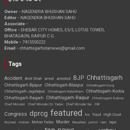
Owner -
NAGENDRA BHUSHAN SAHU
Editor -
NAGENDRA BHUSHAN SAHU
Associate -
Office -
DHEBAR CITY HOMES, E5/5, LOTUS TOWER,
BHATAGAON, RAIPUR C.G.
Mobile -
7415550222
Email -
chhattisgarhstarnews@gmail.com
Tags
Chhattisgarh
BJP
Accident
Amit Shah
arrested
arrest
Chhattisgarh-Bijapur
Chhattisgarh-Bilaspur
Chhattisgarh-Durg
Chhattisgarh-Korba
Chhattisgarh-Jagdalpur
Chhattisgarh-Kabirdham
Chhattisgarh-Raipur
Chhattisgarh-Raigarh
Chhattisgarh-Sukma
CM
Chief Minister
Chief Minister Dr. Yadav
Chief Minister Sai
featured
dprcg
Congress
High Court
fire
fraud
Murder
rape
Mohan Yadav
Naxalites
rain
Kejriwal
mohan
petrol
top-news