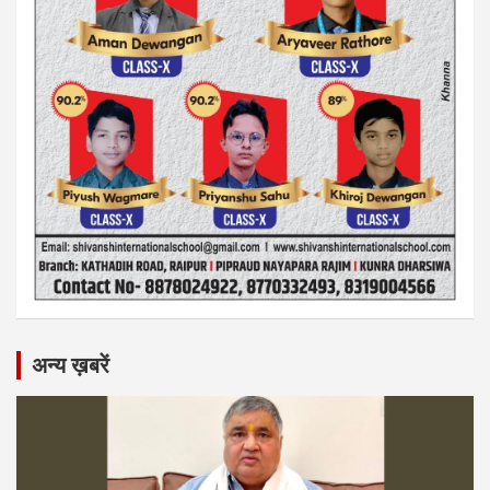
अन्य ख़बरें