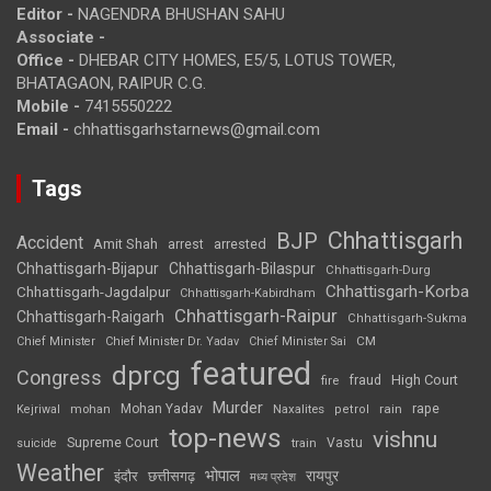
Editor -
NAGENDRA BHUSHAN SAHU
Associate -
Office -
DHEBAR CITY HOMES, E5/5, LOTUS TOWER,
BHATAGAON, RAIPUR C.G.
Mobile -
7415550222
Email -
chhattisgarhstarnews@gmail.com
Tags
Chhattisgarh
BJP
Accident
Amit Shah
arrested
arrest
Chhattisgarh-Bijapur
Chhattisgarh-Bilaspur
Chhattisgarh-Durg
Chhattisgarh-Korba
Chhattisgarh-Jagdalpur
Chhattisgarh-Kabirdham
Chhattisgarh-Raipur
Chhattisgarh-Raigarh
Chhattisgarh-Sukma
CM
Chief Minister
Chief Minister Dr. Yadav
Chief Minister Sai
featured
dprcg
Congress
High Court
fire
fraud
Murder
rape
Mohan Yadav
Naxalites
rain
Kejriwal
mohan
petrol
top-news
vishnu
Supreme Court
Vastu
suicide
train
Weather
भोपाल
रायपुर
इंदौर
छत्तीसगढ़
मध्य प्रदेश