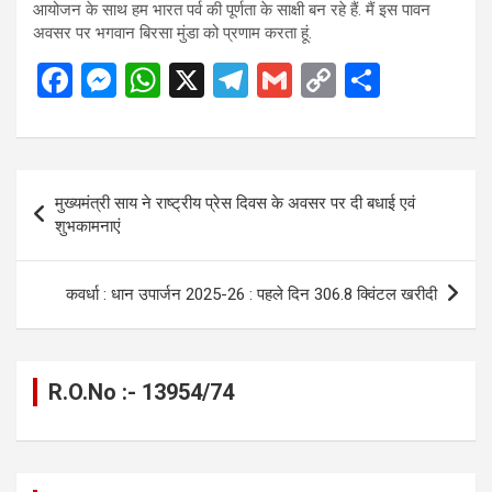
आयोजन के साथ हम भारत पर्व की पूर्णता के साक्षी बन रहे हैं. मैं इस पावन
अवसर पर भगवान बिरसा मुंडा को प्रणाम करता हूं.
F
M
W
X
T
G
C
S
a
es
h
el
m
o
h
ce
se
at
e
ail
py
ar
b
n
s
gr
Li
e
Post
मुख्यमंत्री साय ने राष्ट्रीय प्रेस दिवस के अवसर पर दी बधाई एवं
o
g
A
a
n
navigation
शुभकामनाएं
o
er
p
m
k
k
p
कवर्धा : धान उपार्जन 2025-26 : पहले दिन 306.8 क्विंटल खरीदी
R.O.No :- 13954/74