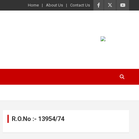
Home
About Us
Contact Us
R.O.No :- 13954/74