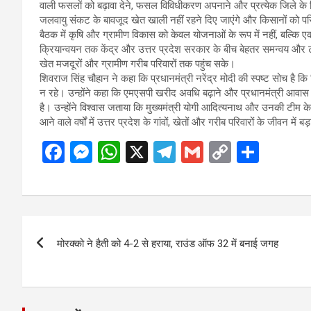
वाली फसलों को बढ़ावा देने, फसल विविधीकरण अपनाने और प्रत्येक जिले के लि
जलवायु संकट के बावजूद खेत खाली नहीं रहने दिए जाएंगे और किसानों को परि
बैठक में कृषि और ग्रामीण विकास को केवल योजनाओं के रूप में नहीं, बल्कि ए
क्रियान्वयन तक केंद्र और उत्तर प्रदेश सरकार के बीच बेहतर समन्वय और टी
खेत मजदूरों और ग्रामीण गरीब परिवारों तक पहुंच सके।
शिवराज सिंह चौहान ने कहा कि प्रधानमंत्री नरेंद्र मोदी की स्पष्ट सोच है 
न रहे। उन्होंने कहा कि एमएसपी खरीद अवधि बढ़ाने और प्रधानमंत्री आवास यो
है। उन्होंने विश्वास जताया कि मुख्यमंत्री योगी आदित्यनाथ और उनकी टीम 
आने वाले वर्षों में उत्तर प्रदेश के गांवों, खेतों और गरीब परिवारों के जीवन मे
F
M
W
X
T
G
C
S
a
es
h
el
m
o
h
ce
se
at
e
ail
py
ar
b
n
s
gr
Li
e
Post
o
g
A
a
n
मोरक्को ने हैती को 4-2 से हराया, राउंड ऑफ 32 में बनाई जगह
navigation
o
er
p
m
k
k
p