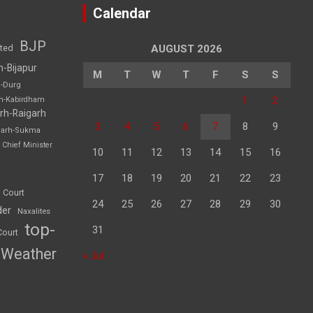
Calendar
BJP
sted
AUGUST 2026
h-Bijapur
M
T
W
T
F
S
S
h-Durg
1
2
rh-Kabirdham
rh-Raigarh
3
4
5
6
7
8
9
garh-Sukma
Chief Minister
10
11
12
13
14
15
16
17
18
19
20
21
22
23
 Court
24
25
26
27
28
29
30
der
Naxalites
top-
31
Court
Weather
« Jul