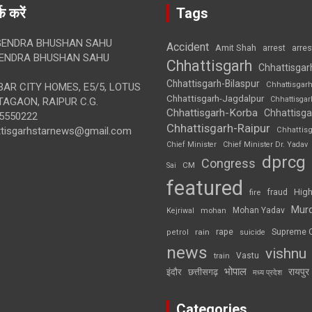
क करें
Tags
ENDRA BHUSHAN SAHU
Accident
Amit Shah
arre
arrest
ENDRA BHUSHAN SAHU
Chhattisgarh
Chhattisgar
Chhattisgarh-Bilaspur
Chhattisgar
AR CITY HOMES, E5/5, LOTUS
Chhattisgarh-Jagdalpur
Chhattisga
AGAON, RAIPUR C.G.
Chhattisgarh-Korba
Chhattisga
5550222
Chhattisgarh-Raipur
ttisgarhstarnews@gmail.com
Chhattis
Chief Minister
Chief Minister Dr. Yadav
dprcg
Congress
CM
Sai
featured
High
fire
fraud
Mur
Mohan Yadav
Kejriwal
mohan
rape
Supreme 
rain
petrol
suicide
news
vishnu
Vastu
train
भोपाल
रायपुर
इंदौर
छत्तीसगढ़
मध्य प्रदेश
Categories